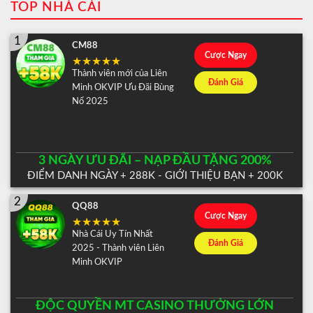
TOP NHÀ CÁI
1
CM88
Cược Ngay
Thành viên mới của Liên
Đánh Giá
Minh OKVIP Ưu Đãi Bùng
Nổ 2025
3 NGÀY ƯU ĐÃI – NẠP ĐẦU TẶNG 200%
ĐIỂM DANH NGÀY + 288K - GIỚI THIỆU BẠN + 200K
2
QQ88
Cược Ngay
Nhà Cái Uy Tín Nhất
Đánh Giá
2025 - Thành viên Liên
Minh OKVIP
ĐỘC QUYỀN MT CASINO THƯỞNG LỚN