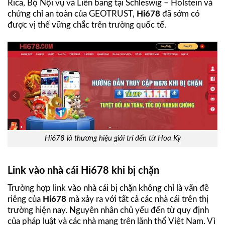
Rica, Bộ Nội vụ và Liên bang tại Schleswig – Holstein và
chứng chỉ an toàn của GEOTRUST,
Hi678
đã sớm có
được vị thế vững chắc trên trường quốc tế.
Hi678 là thương hiệu giải trí đến từ Hoa Kỳ
Link vào nhà cái Hi678 khi bị chặn
Trường hợp link vào nhà cái bị chặn không chỉ là vấn đề
riêng của
Hi678
mà xảy ra với tất cả các nhà cái trên thị
trường hiện nay. Nguyên nhân chủ yếu đến từ quy định
của pháp luật và các nhà mạng trên lãnh thổ Việt Nam. Vì