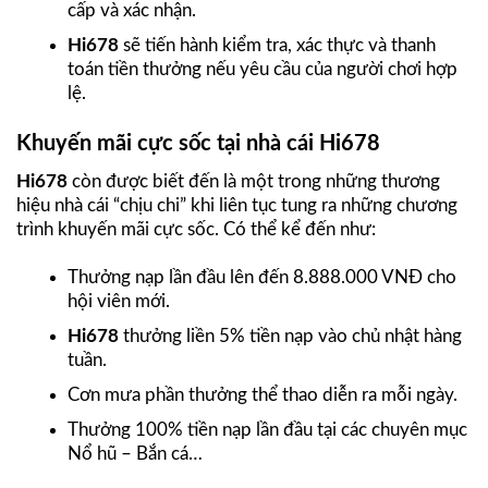
cấp và xác nhận.
Hi678
sẽ tiến hành kiểm tra, xác thực và thanh
toán tiền thưởng nếu yêu cầu của người chơi hợp
lệ.
Khuyến mãi cực sốc tại nhà cái Hi678
Hi678
còn được biết đến là một trong những thương
hiệu nhà cái “chịu chi” khi liên tục tung ra những chương
trình khuyến mãi cực sốc. Có thể kể đến như:
Thưởng nạp lần đầu lên đến 8.888.000 VNĐ cho
hội viên mới.
Hi678
thưởng liền 5% tiền nạp vào chủ nhật hàng
tuần.
Cơn mưa phần thưởng thể thao diễn ra mỗi ngày.
Thưởng 100% tiền nạp lần đầu tại các chuyên mục
Nổ hũ – Bắn cá…