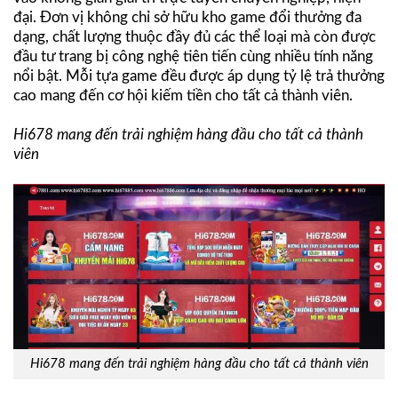
đại. Đơn vị không chỉ sở hữu kho game đổi thưởng đa
dạng, chất lượng thuộc đầy đủ các thể loại mà còn được
đầu tư trang bị công nghệ tiên tiến cùng nhiều tính năng
nổi bật. Mỗi tựa game đều được áp dụng tỷ lệ trả thưởng
cao mang đến cơ hội kiếm tiền cho tất cả thành viên.
Hi678 mang đến trải nghiệm hàng đầu cho tất cả thành
viên
Hi678 mang đến trải nghiệm hàng đầu cho tất cả thành viên