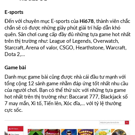
E-sports
Đến với chuyên mục E-sports của
Hi678
, thành viên chắc
chắn sẽ có được những giây phút giải trí hấp dẫn khó
quên. Sân chơi cung cấp đầy đủ những tựa game hot nhất
trên thị trường như: League of Legends, Overwatch,
Starcraft, Arena of valor, CSGO, Hearthstone, Warcraft,
Dota 2,…
Game bài
Danh mục game bài cũng được nhà cái đầu tư mạnh với
tổng cộng 12 sảnh game nhằm đáp ứng tốt nhất nhu cầu
của người chơi. Bạn có thể thử sức với những tựa game
hot nhất trên thị trường như: Baccarat 777, Blackjack số
7 may mắn, Xì tố, Tiến lên, Xóc đĩa,… với tỷ lệ thưởng
cực sốc.