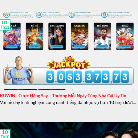
01
Th11
KUWIN | Cược Hăng Say – Thưởng Mỗi Ngày Cùng Nhà Cái Uy Tín
Với bề dày kinh nghiệm cùng danh tiếng đã phục vụ hơn 10 triệu lượt...
10
Th10