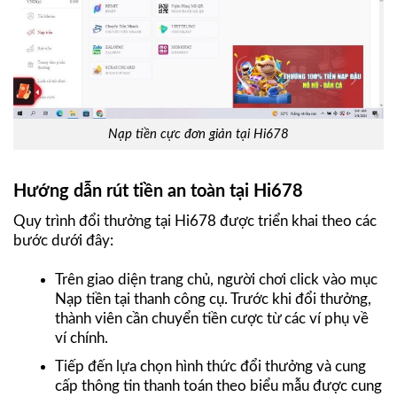
Nạp tiền cực đơn giản tại Hi678
Hướng dẫn rút tiền an toàn tại Hi678
Quy trình đổi thưởng tại Hi678 được triển khai theo các
bước dưới đây:
Trên giao diện trang chủ, người chơi click vào mục
Nạp tiền tại thanh công cụ. Trước khi đổi thưởng,
thành viên cần chuyển tiền cược từ các ví phụ về
ví chính.
Tiếp đến lựa chọn hình thức đổi thưởng và cung
cấp thông tin thanh toán theo biểu mẫu được cung