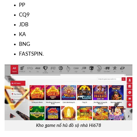
PP
CQ9
JDB
KA
BNG
FASTSPIN.
Kho game nổ hũ đồ sộ nhà Hi678