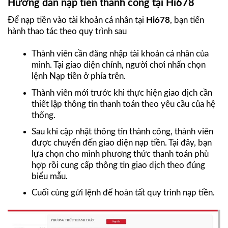
Hướng dẫn nạp tiền thành công tại Hi678
Để nạp tiền vào tài khoản cá nhân tại
Hi678
, bạn tiến
hành thao tác theo quy trình sau
Thành viên cần đăng nhập tài khoản cá nhân của
mình. Tại giao diện chính, người chơi nhấn chọn
lệnh Nạp tiền ở phía trên.
Thành viên mới trước khi thực hiện giao dịch cần
thiết lập thông tin thanh toán theo yêu cầu của hệ
thống.
Sau khi cập nhật thông tin thành công, thành viên
được chuyển đến giao diện nạp tiền. Tại đây, bạn
lựa chọn cho mình phương thức thanh toán phù
hợp rồi cung cấp thông tin giao dịch theo đúng
biểu mẫu.
Cuối cùng gửi lệnh để hoàn tất quy trình nạp tiền.