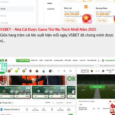
đội.
Hãy cùng điểm qua một vài thông tin cụ thể dưới đây để
hiểu rõ hơn về
Lucas Phan
:
VSBET – Nhà Cái Được Game Thủ Yêu Thích Nhất Năm 2025
Lucas Phan
là ai?
Giữa hàng trăm cái tên xuất hiện mỗi ngày, VSBET đã chứng minh được
Họ và tên:
Lucas Phan
– Phan Anh Huy
vị...
Ngày sinh: 7/8/1988
Giới tính: Nam
Quê quán: TP. Hồ Chí Minh
18
Th1
Địa chỉ hiện tại: 98/5C Phan Văn Hân, Phường 17,
Bình Thạnh, Thành phố Hồ Chí Minh, Việt Nam.
Trình độ học vấn: Đại học
Số điện thoại liên hệ: 0911 733 756
Lucas Phan
từng học và tốt nghiệp loại giỏi tại trường
Đại học Hoa Sen chuyên ngành ngôn ngữ Anh.