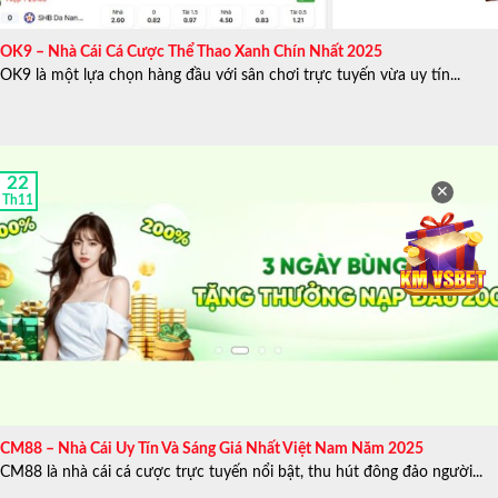
Anh có niềm đam mê sâu sắc với các môn thể thao, đặc
OK9 – Nhà Cái Cá Cược Thể Thao Xanh Chín Nhất 2025
biệt là bóng đá. Từ đó đã khiến anh có động lực tìm hiểu
OK9 là một lựa chọn hàng đầu với sân chơi trực tuyến vừa uy tín...
chi tiết thông tin về chúng, ban đầu anh tìm hiểu về luật
chơi và các nhà cái uy tín.
Sau 1 thời gian tìm hiểu thì anh nhận thấy rằng không
phải nhà cái nào cũng uy tín như những gì mà họ quảng
22
✕
Th11
cáo và không muốn những người chơi khác bị lừa nên
anh cùng các bạn của mình đã lập thành một team chuyên
nghiên cứu và viết bài đánh giá các nhà cái để giúp người
chơi có cái nhìn tổng quát nhất trước khi quyết định trải
nghiệm và tham gia các sản phẩm cá cược tại nhà cái.
CM88 – Nhà Cái Uy Tín Và Sáng Giá Nhất Việt Nam Năm 2025
CM88 là nhà cái cá cược trực tuyến nổi bật, thu hút đông đảo người...