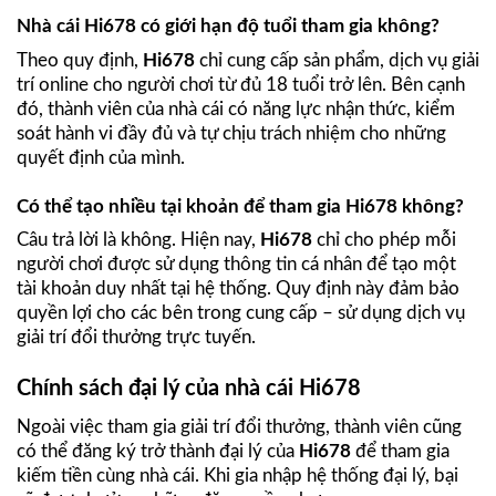
Nhà cái Hi678 có giới hạn độ tuổi tham gia không?
Theo quy định,
Hi678
chỉ cung cấp sản phẩm, dịch vụ giải
trí online cho người chơi từ đủ 18 tuổi trở lên. Bên cạnh
đó, thành viên của nhà cái có năng lực nhận thức, kiểm
soát hành vi đầy đủ và tự chịu trách nhiệm cho những
quyết định của mình.
Có thể tạo nhiều tại khoản để tham gia Hi678 không?
Câu trả lời là không. Hiện nay,
Hi678
chỉ cho phép mỗi
người chơi được sử dụng thông tin cá nhân để tạo một
tài khoản duy nhất tại hệ thống. Quy định này đảm bảo
quyền lợi cho các bên trong cung cấp – sử dụng dịch vụ
giải trí đổi thưởng trực tuyến.
Chính sách đại lý của nhà cái Hi678
Ngoài việc tham gia giải trí đổi thưởng, thành viên cũng
có thể đăng ký trở thành đại lý của
Hi678
để tham gia
kiếm tiền cùng nhà cái. Khi gia nhập hệ thống đại lý, bại