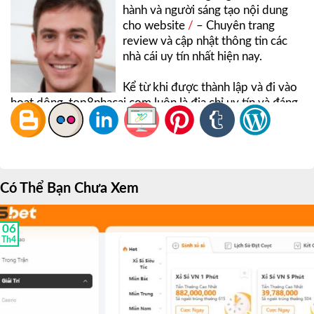
hành và người sáng tạo nội dung
cho website
/
– Chuyên trang
review và cập nhật thông tin các
nhà cái uy tín nhất hiện nay.
Kể từ khi được thành lập và đi vào
hoạt dộng, top8nhacai.com luôn là địa chỉ uy tín và đáng
tin cậy nên được nhiều cược thủ tin tưởng và ủng hộ.
Ngoài việc cung cấp và cập nhật những thông tin hữu ích
liên quan đến các nhà cái, trang web còn thường xuyên
thực hiện nhiều bài review, đánh giá các nhà cái uy tín
giúp chơi có thêm nhiều thông tin hữu ích trước khi tham
Có Thể Bạn Chưa Xem
gia trải nghiệm các sản phẩm giải trí tại nhà cái.
Lucas Phan
hiện đang là nhân vật giữ vai trò sáng tạo nội
06
dung chính tại top8nhacai.com. Anh có hơn 10 năm kinh
Th4
nghiệm trong việc nghiên cứu và viết bài đánh giá nhà
cái. Hiện tại, team content tại top8nhacai.com đã có hơn
10 người và chính anh là người đứng đầu giữ vai trò
trưởng nhóm, dẫn dắt và khơi nguồn cảm hứng cho cả