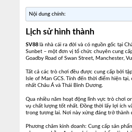
Nội dung chính:
Lịch sử hình thành
SV88
là nhà cái ra đời và có nguồn gốc tại C
Sunbet – một đơn vị tổ chức chuyên cung cấp 
Goadby Road of Swan Street, Manchester, V
Tất cả các trò chơi đều được cung cấp bởi tậ
Isle of Man GCS. Tính đến thời điểm hiện tại, 
nhất Châu Á và Thái Bình Dương.
Qua nhiều năm hoạt động lĩnh vực trò chơi o
vụ chất lượng tốt nhất. Đồng thời lấy lợi ích 
trong tương lai. Nơi này xứng đáng trở thành 
Phương châm kinh doanh: Cung cấp sản phẩm t