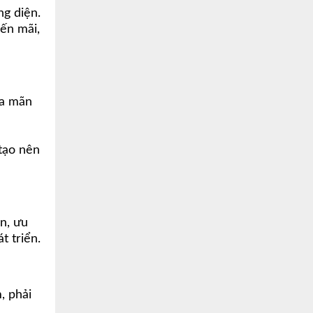
ng diện.
ến mãi,
ỏa mãn
tạo nên
n, ưu
 triển.
, phải