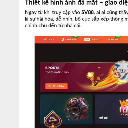
Thiết kế hình ảnh đã mắt – giao diệ
Ngay từ khi truy cập vào
SV88
, ai ai cũng th
là sự hài hòa, dễ nhìn, bố cục sắp xếp thông 
chỉnh chu đến từ nhà cái.