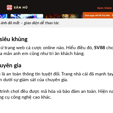
 ảnh đã mắt – giao diện dễ thao tác
siêu khủng
 cứ trang web cá cược online nào. Hiểu điều đó,
SV88
cho
hỏa mãn anh em cũng như tri ân khách hàng.
huyên gia
là an toàn thông tin tuyệt đối. Trang nhà cái đã mạnh ta
n dưới sự giám sát của chuyên gia.
 trình chơi đều được mã hóa và bảo đảm an toàn. Hiện na
ng cụ công nghệ cao khác.