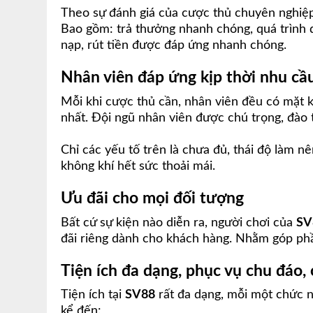
Theo sự đánh giá của cược thủ chuyên nghiệ
Bao gồm: trả thưởng nhanh chóng, quá trình 
nạp, rút tiền được đáp ứng nhanh chóng.
Nhân viên đáp ứng kịp thời nhu cầ
Mỗi khi cược thủ cần, nhân viên đều có mặt k
nhất. Đội ngũ nhân viên được chú trọng, đào 
Chỉ các yếu tố trên là chưa đủ, thái độ làm nên
không khí hết sức thoải mái.
Ưu đãi cho mọi đối tượng
Bất cứ sự kiện nào diễn ra, người chơi của
SV
đãi riêng dành cho khách hàng. Nhằm góp phầ
Tiện ích đa dạng, phục vụ chu đáo,
Tiện ích tại
SV88
rất đa dạng, mỗi một chức n
kể đến: