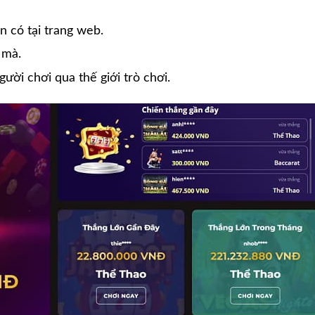
n có tại trang web.
 mà.
ười chơi qua thế giới trò chơi.