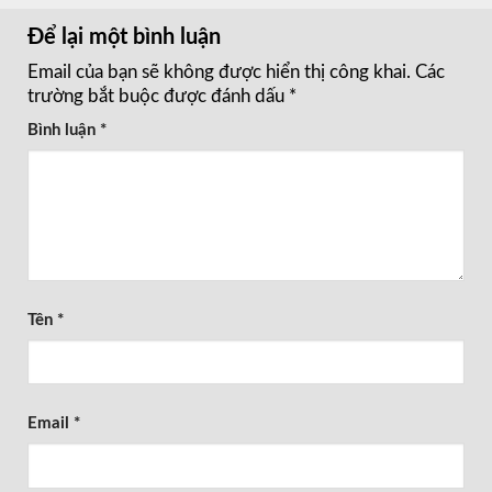
Để lại một bình luận
Email của bạn sẽ không được hiển thị công khai.
Các
trường bắt buộc được đánh dấu
*
Bình luận
*
Tên
*
Email
*