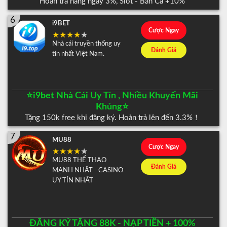
Hoàn trả hàng ngày 3%, Slot - Bắn Cá +10%
6
i9BET
Cược Ngay
Nhà cái truyền thống uy
Đánh Giá
tín nhất Việt Nam.
⭐️i9bet Nhà Cái Uy Tín , Nhiều Khuyến Mãi
Khủng⭐️
Tặng 150k free khi đăng ký. Hoàn trả lên đến 3.3%！
7
MU88
Cược Ngay
MU88 THỂ THAO
Đánh Giá
MẠNH NHẤT - CASINO
UY TÍN NHẤT
ĐĂNG KÝ TẶNG 88K - NẠP TIỀN + 100%