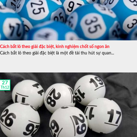
nghiệm và tham gia các sản phẩm cá cược tại nhà cái.
Cách bắt lô theo giải đặc biệt, kinh nghiệm chốt số ngon ăn
Cách bắt lô theo giải đặc biệt là một đề tài thu hút sự quan...
27
Th12