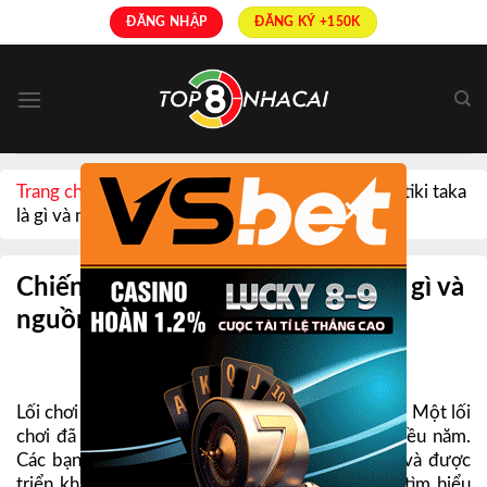
Skip
ĐĂNG NHẬP
ĐĂNG KÝ +150K
to
content
Trang chủ
»
Kinh nghiệm
»
Chiến thuật chơi bóng tiki taka
×
là gì và nguồn gốc?
Chiến thuật chơi bóng tiki taka là gì và
nguồn gốc?
Ngày viết
13/12/2023
bởi
Lucas Phan
Lối chơi
t
iki taka là gì
và nguồn gốc tên gọi này? Một lối
chơi đã thống trị bóng đá thế giới trong rất nhiều năm.
Các bạn có biết lối chơi này có các quy tắc gì và được
triển khai như thế nào không? Cùng chúng tôi tìm hiểu