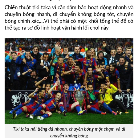
Chiến thuật tiki taka vì cần đảm bảo hoạt động nhanh và
chuyền bóng nhanh, di chuyển không bóng tốt, chuyền
bóng chính xác,…Vì thế phải có một khối tổng thể để có
thể tạo ra sơ đồ linh hoạt vận hành lối chơi này.
Tiki taka nổi tiếng đá nhanh, chuyền bóng một chạm và di
chuyển không bóng