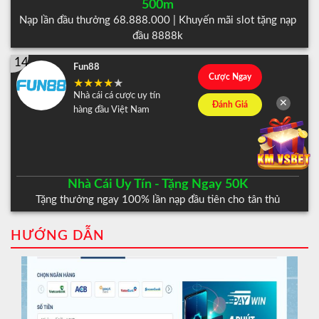
500m
Nạp lần đầu thưởng 68.888.000 | Khuyến mãi slot tặng nạp
đầu 8888k
14
Fun88
Cược Ngay
Nhà cái cá cược uy tín
✕
Đánh Giá
hàng đầu Việt Nam
Nhà Cái Uy Tín - Tặng Ngay 50K
Tặng thưởng ngay 100% lần nạp đầu tiên cho tân thủ
HƯỚNG DẪN