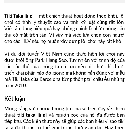
Tiki Taka là gì
– một chiến thuật hoạt động theo khối, lối
chơi có tính lý thuyết cao và tính kỷ luật cũng rất lớn.
Việc áp dụng hiệu quả hay không chính là nhờ những cầu
thủ có mặt trên sân. Vì vậy mà việc lựa chọn con người
cho các HLV nếu họ muốn xây dựng lối chơi này rất khó.
Ví dụ đội tuyển Việt Nam cũng thực hiện lối chơi này
dưới thời ông Park Hang Seo. Tuy nhiên với trình độ của
các cầu thủ của chúng ta có hạn nên lối chơi chỉ được
triển khai phần nào đó giống mà không hẳn đúng với mẫu
mà Tiki taka của Barcelona từng thống trị châu Âu những
năm 2010.
Kết luận
Mong rằng với những thông tin chia sẻ trên đây về chiến
thuật
tiki taka là gì
và nguồn gốc của nó đã được bạn
tiếp thu. Các kiến thức này sẽ giúp các bạn hiểu vì sao tiki
taka đã thống trị thế giới trong thời gian dài. Hãy theo