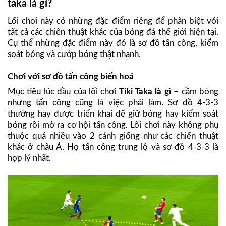
taka là gì?
Lối chơi này có những đặc điểm riêng để phân biệt với
tất cả các chiến thuật khác của bóng đá thế giới hiện tại.
Cụ thể những đặc điểm này đó là sơ đồ tấn công, kiểm
soát bóng và cướp bóng thật nhanh.
Chơi với sơ đồ tấn công biến hoá
Mục tiêu lúc đầu của lối chơi
Tiki Taka là gì
– cầm bóng
nhưng tấn công cũng là việc phải làm. Sơ đồ 4-3-3
thường hay được triển khai để giữ bóng hay kiểm soát
bóng rồi mở ra cơ hội tấn công. Lối chơi này không phụ
thuộc quá nhiều vào 2 cánh giống như các chiến thuật
khác ở châu Á. Họ tấn công trung lộ và sơ đồ 4-3-3 là
hợp lý nhất.