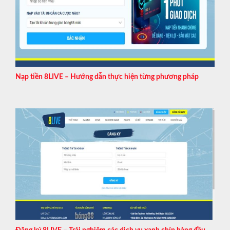
Nạp tiền 8LIVE – Hướng dẫn thực hiện từng phương pháp