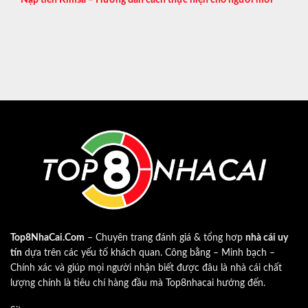
Top8NhaCai.Com
– Chuyên trang đánh giá & tổng hơp
nhà cái uy
tín
dựa trên các yếu tố khách quan. Công bằng – Minh bạch –
Chính xác và giúp mọi người nhận biết được đâu là nhà cái chất
lượng chính là tiêu chí hàng đầu mà Top8nhacai hướng đến.