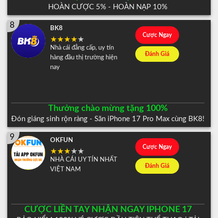
HOÀN CƯỢC 5% - HOÀN NẠP 10%
8
BK8
Cược Ngay
Nhà cái đẳng cấp, uy tín
Đánh Giá
hàng đầu thị trường hiện
nay
Thưởng chào mừng tặng 100%
Đón giáng sinh rộn ràng - Săn iPhone 17 Pro Max cùng BK8!
9
OKFUN
Cược Ngay
NHÀ CÁI UY TÍN NHẤT
Đánh Giá
VIỆT NAM
CƯỢC LIỀN TAY NHẬN NGAY IPHONE 17