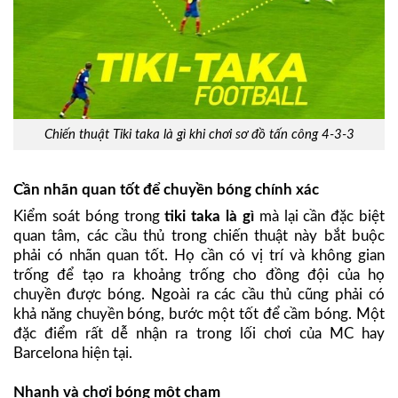
Chiến thuật Tiki taka là gì khi chơi sơ đồ tấn công 4-3-3
Cần nhãn quan tốt để chuyền bóng chính xác
Kiểm soát bóng trong
tiki taka là gì
mà lại cần đặc biệt
quan tâm, các cầu thủ trong chiến thuật này bắt buộc
phải có nhãn quan tốt. Họ cần có vị trí và không gian
trống để tạo ra khoảng trống cho đồng đội của họ
chuyền được bóng. Ngoài ra các cầu thủ cũng phải có
khả năng chuyền bóng, bước một tốt để cầm bóng. Một
đặc điểm rất dễ nhận ra trong lối chơi của MC hay
Barcelona hiện tại.
Nhanh và chơi bóng một chạm