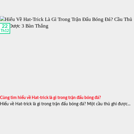
22
Th12
Cùng tìm hiểu về Hat-trick là gì trong trận đấu bóng đá?
Hiểu về Hat-trick là gì trong trận đấu bóng đá? Một cầu thủ ghi được...