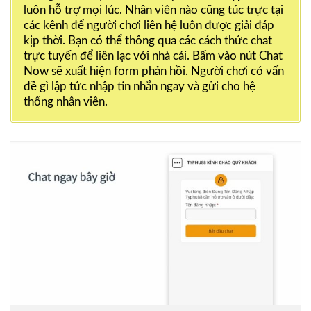
luôn hỗ trợ mọi lúc. Nhân viên nào cũng túc trực tại
các kênh để người chơi liên hệ luôn được giải đáp
kịp thời. Bạn có thể thông qua các cách thức chat
trực tuyến để liên lạc với nhà cái. Bấm vào nút Chat
Now sẽ xuất hiện form phản hồi. Người chơi có vấn
đề gì lập tức nhập tin nhắn ngay và gửi cho hệ
thống nhân viên.