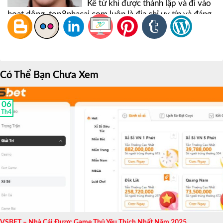
Kể từ khi được thành lập và đi vào
hoạt dộng, top8nhacai.com luôn là địa chỉ uy tín và đáng
tin cậy nên được nhiều cược thủ tin tưởng và ủng hộ.
Ngoài việc cung cấp và cập nhật những thông tin hữu ích
liên quan đến các nhà cái, trang web còn thường xuyên
thực hiện nhiều bài review, đánh giá các nhà cái uy tín
giúp chơi có thêm nhiều thông tin hữu ích trước khi tham
Có Thể Bạn Chưa Xem
gia trải nghiệm các sản phẩm giải trí tại nhà cái.
Lucas Phan
hiện đang là nhân vật giữ vai trò sáng tạo nội
06
dung chính tại top8nhacai.com. Anh có hơn 10 năm kinh
Th4
nghiệm trong việc nghiên cứu và viết bài đánh giá nhà
cái. Hiện tại, team content tại top8nhacai.com đã có hơn
10 người và chính anh là người đứng đầu giữ vai trò
trưởng nhóm, dẫn dắt và khơi nguồn cảm hứng cho cả
đội.
Hãy cùng điểm qua một vài thông tin cụ thể dưới đây để
hiểu rõ hơn về
Lucas Phan
:
VSBET – Nhà Cái Được Game Thủ Yêu Thích Nhất Năm 2025