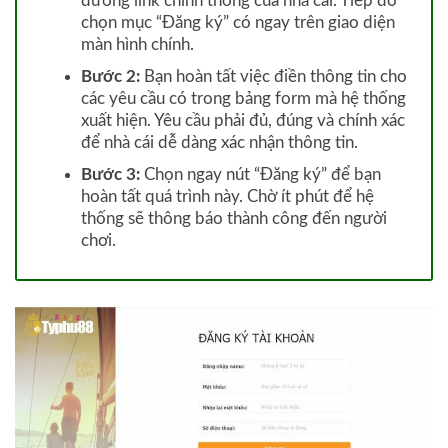
đường link chính thống của nhà cái. Tiếp đó
chọn mục “Đăng ký” có ngay trên giao diện
màn hình chính.
Bước 2:
Bạn hoàn tất việc điền thông tin cho
các yêu cầu có trong bảng form mà hệ thống
xuất hiện. Yêu cầu phải đủ, đúng và chính xác
để nhà cái dễ dàng xác nhận thông tin.
Bước 3:
Chọn ngay nút “Đăng ký” để bạn
hoàn tất quá trình này. Chờ ít phút để hệ
thống sẽ thông báo thành công đến người
chơi.