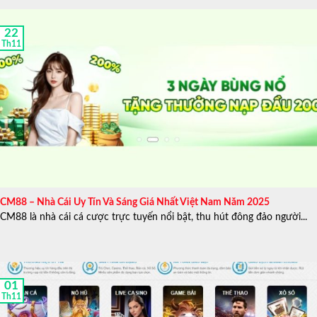
Sau 1 thời gian tìm hiểu thì anh nhận thấy rằng không
phải nhà cái nào cũng uy tín như những gì mà họ quảng
22
Th11
cáo và không muốn những người chơi khác bị lừa nên
anh cùng các bạn của mình đã lập thành một team chuyên
nghiên cứu và viết bài đánh giá các nhà cái để giúp người
chơi có cái nhìn tổng quát nhất trước khi quyết định trải
nghiệm và tham gia các sản phẩm cá cược tại nhà cái.
CM88 – Nhà Cái Uy Tín Và Sáng Giá Nhất Việt Nam Năm 2025
CM88 là nhà cái cá cược trực tuyến nổi bật, thu hút đông đảo người...
01
Th11