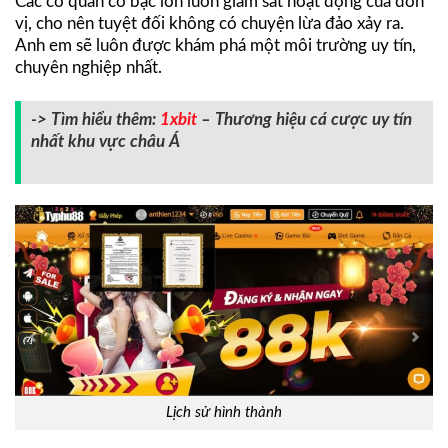
Các cơ quan cờ bạc lớn luôn giám sát hoạt động của đơn
vị, cho nên tuyệt đối không có chuyện lừa đảo xảy ra.
Anh em sẽ luôn được khám phá một môi trường uy tín,
chuyên nghiệp nhất.
-> Tìm hiểu thêm:
1xbit
– Thương hiệu cá cược uy tín
nhất khu vực châu Á
Lịch sử hình thành