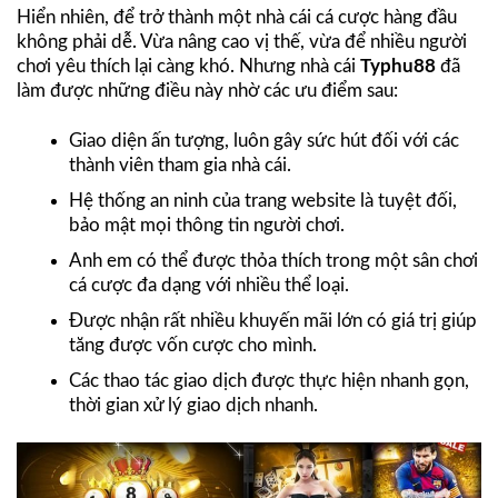
Hiển nhiên, để trở thành một nhà cái cá cược hàng đầu
không phải dễ. Vừa nâng cao vị thế, vừa để nhiều người
chơi yêu thích lại càng khó. Nhưng nhà cái
Typhu88
đã
làm được những điều này nhờ các ưu điểm sau:
Giao diện ấn tượng, luôn gây sức hút đối với các
thành viên tham gia nhà cái.
Hệ thống an ninh của trang website là tuyệt đối,
bảo mật mọi thông tin người chơi.
Anh em có thể được thỏa thích trong một sân chơi
cá cược đa dạng với nhiều thể loại.
Được nhận rất nhiều khuyến mãi lớn có giá trị giúp
tăng được vốn cược cho mình.
Các thao tác giao dịch được thực hiện nhanh gọn,
thời gian xử lý giao dịch nhanh.