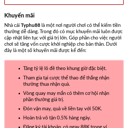
Khuyến mãi
Nhà cái
Typhu88
là một nơi người chơi có thể kiếm tiền
thưởng dễ dàng. Trong đó có mục khuyến mãi luôn được
cập nhật liên tục với giá trị lớn. Góp phần cho việc người
chơi sẽ tăng vốn cược khởi nghiệp cho bản thân. Dưới
đây là một số khuyến mãi được kể đến:
Tăng tỷ lệ lô đề theo khung giờ đặc biệt.
Tham gia tại cược thể thao để thắng nhận
thưởng thua nhận quà.
Vòng quay may mắn có thêm cơ hội nhận
phần thưởng giá trị.
Đón vận may, quà về liền tay với 50K.
Hoàn trả vô tận 0.5% hàng ngày.
Đăng ký tài khoản, có ngay 88K trong ví