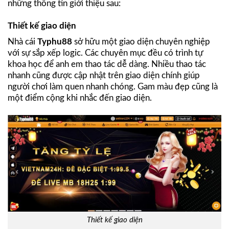
những thông tin giới thiệu sau:
Thiết kế giao diện
Nhà cái
Typhu88
sở hữu một giao diện chuyên nghiệp
với sự sắp xếp logic. Các chuyên mục đều có trình tự
khoa học để anh em thao tác dễ dàng. Nhiều thao tác
nhanh cũng được cập nhật trên giao diện chính giúp
người chơi làm quen nhanh chóng. Gam màu đẹp cũng là
một điểm cộng khi nhắc đến giao diện.
Thiết kế giao diện