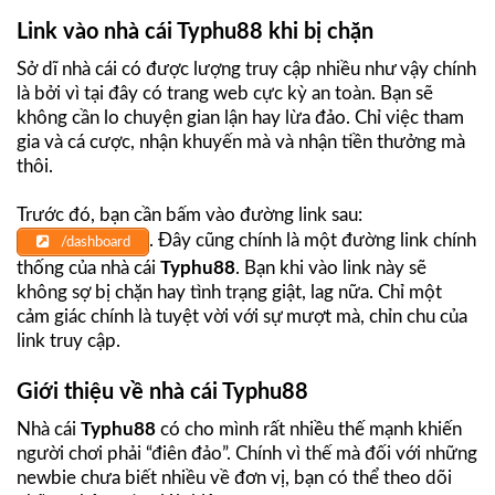
Link vào nhà cái Typhu88 khi bị chặn
Sở dĩ nhà cái có được lượng truy cập nhiều như vậy chính
là bởi vì tại đây có trang web cực kỳ an toàn. Bạn sẽ
không cần lo chuyện gian lận hay lừa đảo. Chỉ việc tham
gia và cá cược, nhận khuyến mà và nhận tiền thưởng mà
thôi.
Trước đó, bạn cần bấm vào đường link sau:
. Đây cũng chính là một đường link chính
/dashboard
thống của nhà cái
Typhu88
. Bạn khi vào link này sẽ
không sợ bị chặn hay tình trạng giật, lag nữa. Chỉ một
cảm giác chính là tuyệt vời với sự mượt mà, chỉn chu của
link truy cập.
Giới thiệu về nhà cái Typhu88
Nhà cái
Typhu88
có cho mình rất nhiều thế mạnh khiến
người chơi phải “điên đảo”. Chính vì thế mà đối với những
newbie chưa biết nhiều về đơn vị, bạn có thể theo dõi