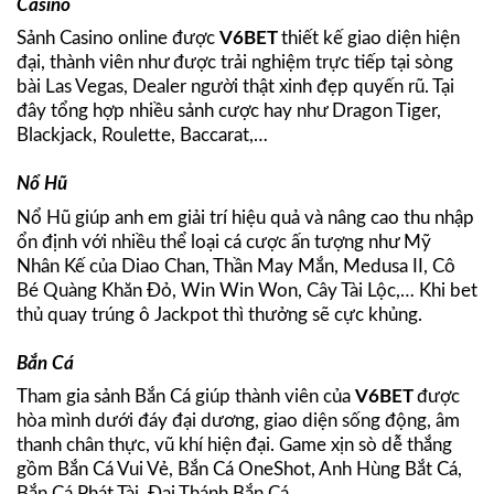
Casino
Sảnh Casino online được
V6BET
thiết kế giao diện hiện
đại, thành viên như được trải nghiệm trực tiếp tại sòng
bài Las Vegas, Dealer người thật xinh đẹp quyến rũ. Tại
đây tổng hợp nhiều sảnh cược hay như Dragon Tiger,
Blackjack, Roulette, Baccarat,…
Nổ Hũ
Nổ Hũ giúp anh em giải trí hiệu quả và nâng cao thu nhập
ổn định với nhiều thể loại cá cược ấn tượng như Mỹ
Nhân Kế của Diao Chan, Thần May Mắn, Medusa II, Cô
Bé Quàng Khăn Đỏ, Win Win Won, Cây Tài Lộc,… Khi bet
thủ quay trúng ô Jackpot thì thưởng sẽ cực khủng.
Bắn Cá
Tham gia sảnh Bắn Cá giúp thành viên của
V6BET
được
hòa mình dưới đáy đại dương, giao diện sống động, âm
thanh chân thực, vũ khí hiện đại. Game xịn sò dễ thắng
gồm Bắn Cá Vui Vẻ, Bắn Cá OneShot, Anh Hùng Bắt Cá,
Bắn Cá Phát Tài, Đại Thánh Bắn Cá,…