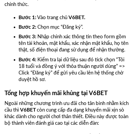
chính thức.
Bước 1:
Vào trang chủ
V6BET.
Bước 2:
Chọn mục “Đăng ký”.
Bước 3:
Nhập chính xác thông tin theo form gồm
tên tài khoản, mật khẩu, xác nhận mật khẩu, họ tên
thật, số điện thoại đang sử dụng để nhận thưởng.
Bước 4:
Kiểm tra lại dữ liệu sau đó tick chọn “Tôi
18 tuổi và đồng ý với thỏa thuận người dùng” =>
Click “Đăng ký” để gửi yêu cầu lên hệ thống chờ
duyệt hồ sơ.
Tổng hợp khuyến mãi khủng tại V6BET
Ngoài những chương trình ưu đãi cho tân binh nhằm kích
cầu thì
V6BET
còn cung cấp đa dạng khuyến mãi xịn sò
khác dành cho người chơi thân thiết. Điều này được toàn
bộ thành viên đánh giá cao tại các diễn đàn: