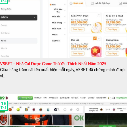
dung chính tại top8nhacai.com. Anh có hơn 10 năm kinh
Th4
nghiệm trong việc nghiên cứu và viết bài đánh giá nhà
cái. Hiện tại, team content tại top8nhacai.com đã có hơn
10 người và chính anh là người đứng đầu giữ vai trò
trưởng nhóm, dẫn dắt và khơi nguồn cảm hứng cho cả
đội.
Hãy cùng điểm qua một vài thông tin cụ thể dưới đây để
hiểu rõ hơn về
Lucas Phan
:
VSBET – Nhà Cái Được Game Thủ Yêu Thích Nhất Năm 2025
Lucas Phan
là ai?
Giữa hàng trăm cái tên xuất hiện mỗi ngày, VSBET đã chứng minh được
Họ và tên:
Lucas Phan
– Phan Anh Huy
vị...
Ngày sinh: 7/8/1988
Giới tính: Nam
Quê quán: TP. Hồ Chí Minh
18
Th1
Địa chỉ hiện tại: 98/5C Phan Văn Hân, Phường 17,
Bình Thạnh, Thành phố Hồ Chí Minh, Việt Nam.
Trình độ học vấn: Đại học