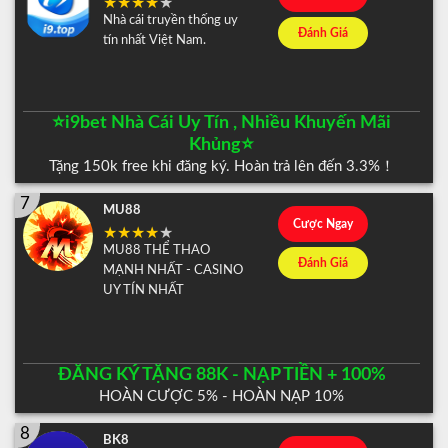
Nhà cái truyền thống uy
Đánh Giá
tín nhất Việt Nam.
⭐️i9bet Nhà Cái Uy Tín , Nhiều Khuyến Mãi
Khủng⭐️
Tặng 150k free khi đăng ký. Hoàn trả lên đến 3.3%！
7
MU88
Cược Ngay
MU88 THỂ THAO
Đánh Giá
MẠNH NHẤT - CASINO
UY TÍN NHẤT
ĐĂNG KÝ TẶNG 88K - NẠP TIỀN + 100%
HOÀN CƯỢC 5% - HOÀN NẠP 10%
8
BK8