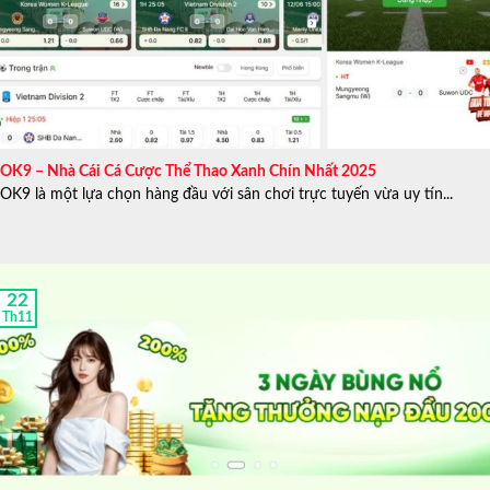
Số điện thoại liên hệ: 0911 733 756
Lucas Phan
từng học và tốt nghiệp loại giỏi tại trường
Đại học Hoa Sen chuyên ngành ngôn ngữ Anh.
Anh có niềm đam mê sâu sắc với các môn thể thao, đặc
OK9 – Nhà Cái Cá Cược Thể Thao Xanh Chín Nhất 2025
biệt là bóng đá. Từ đó đã khiến anh có động lực tìm hiểu
OK9 là một lựa chọn hàng đầu với sân chơi trực tuyến vừa uy tín...
chi tiết thông tin về chúng, ban đầu anh tìm hiểu về luật
chơi và các nhà cái uy tín.
Sau 1 thời gian tìm hiểu thì anh nhận thấy rằng không
phải nhà cái nào cũng uy tín như những gì mà họ quảng
22
Th11
cáo và không muốn những người chơi khác bị lừa nên
anh cùng các bạn của mình đã lập thành một team chuyên
nghiên cứu và viết bài đánh giá các nhà cái để giúp người
chơi có cái nhìn tổng quát nhất trước khi quyết định trải
nghiệm và tham gia các sản phẩm cá cược tại nhà cái.