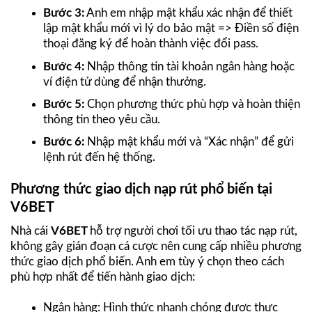
Bước 3:
Anh em nhập mật khẩu xác nhận để thiết
lập mật khẩu mới vì lý do bảo mật => Điền số điện
thoại đăng ký để hoàn thành việc đổi pass.
Bước 4:
Nhập thông tin tài khoản ngân hàng hoặc
ví điện tử dùng để nhận thưởng.
Bước 5:
Chọn phương thức phù hợp và hoàn thiện
thông tin theo yêu cầu.
Bước 6:
Nhập mật khẩu mới và “Xác nhận” để gửi
lệnh rút đến hệ thống.
Phương thức giao dịch nạp rút phổ biến tại
V6BET
Nhà cái
V6BET
hỗ trợ người chơi tối ưu thao tác nạp rút,
không gây gián đoạn cá cược nên cung cấp nhiều phương
thức giao dịch phổ biến. Anh em tùy ý chọn theo cách
phù hợp nhất để tiến hành giao dịch:
Ngân hàng: Hình thức nhanh chóng được thực