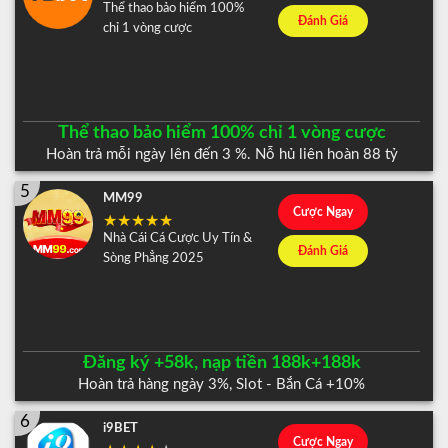
Thể thao bảo hiểm 100%
Đánh Giá
chỉ 1 vòng cược
Thể thao bảo hiểm 100% chỉ 1 vòng cược
Hoàn trả mỗi ngày lên đến 3 %. Nỗ hủ liên hoàn 88 tỷ
5
MM99
Cược Ngay
Nhà Cái Cá Cược Uy Tín &
Đánh Giá
Sòng Phẳng 2025
Đăng ký +58k, nạp tiền 188k+188k
Hoàn trả hàng ngày 3%, Slot - Bắn Cá +10%
6
i9BET
Cược Ngay