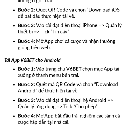
xuống ở góc trái.
Bước 2:
Quét QR Code và chọn “Download iOS”
để bắt đầu thực hiện tải về.
Bước 3:
Vào cài đặt điện thoại iPhone => Quản lý
thiết bị => Tick “Tin cậy”.
Bước 4:
Mở App chơi cá cược và nhận thưởng
giống trên web.
Tải App V6BET cho Android
Bước 1:
Vào trang chủ
V6BET
chọn mục App tải
xuống ở thanh menu bên trái.
Bước 2:
Quét mã QR Code và chọn “Download
Android” để thực hiện tải về.
Bước 3:
Vào cài đặt điện thoại hệ Android =>
Quản lý ứng dụng => Tick “Cho phép”.
Bước 4:
Mở App bắt đầu trải nghiệm các sảnh cá
cược hấp dẫn tại nhà cái..