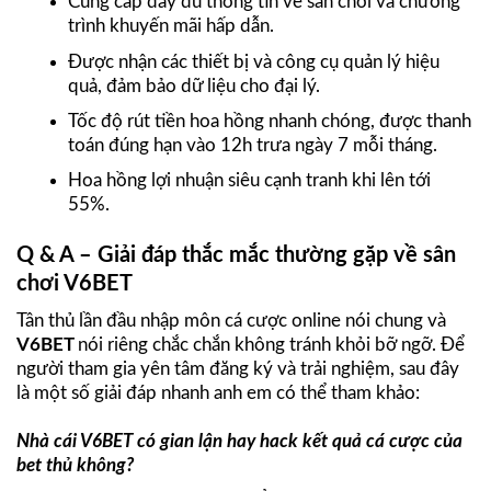
Cung cấp đầy đủ thông tin về sân chơi và chương
trình khuyến mãi hấp dẫn.
Được nhận các thiết bị và công cụ quản lý hiệu
quả, đảm bảo dữ liệu cho đại lý.
Tốc độ rút tiền hoa hồng nhanh chóng, được thanh
toán đúng hạn vào 12h trưa ngày 7 mỗi tháng.
Hoa hồng lợi nhuận siêu cạnh tranh khi lên tới
55%.
Q & A – Giải đáp thắc mắc thường gặp về sân
chơi V6BET
Tân thủ lần đầu nhập môn cá cược online nói chung và
V6BET
nói riêng chắc chắn không tránh khỏi bỡ ngỡ. Để
người tham gia yên tâm đăng ký và trải nghiệm, sau đây
là một số giải đáp nhanh anh em có thể tham khảo:
Nhà cái V6BET có gian lận hay hack kết quả cá cược của
bet thủ không?