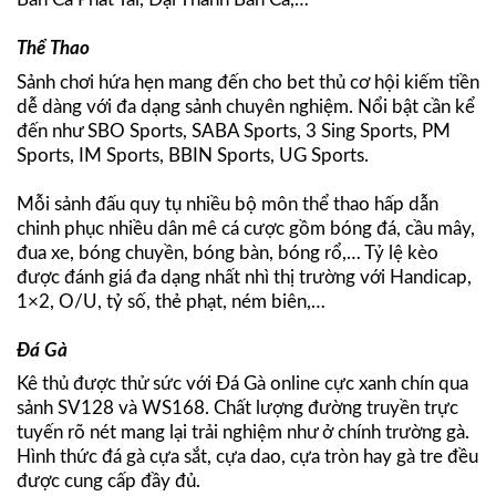
Thể Thao
Sảnh chơi hứa hẹn mang đến cho bet thủ cơ hội kiếm tiền
dễ dàng với đa dạng sảnh chuyên nghiệm. Nổi bật cần kể
đến như SBO Sports, SABA Sports, 3 Sing Sports, PM
Sports, IM Sports, BBIN Sports, UG Sports.
Mỗi sảnh đấu quy tụ nhiều bộ môn thể thao hấp dẫn
chinh phục nhiều dân mê cá cược gồm bóng đá, cầu mây,
đua xe, bóng chuyền, bóng bàn, bóng rổ,… Tỷ lệ kèo
được đánh giá đa dạng nhất nhì thị trường với Handicap,
1×2, O/U, tỷ số, thẻ phạt, ném biên,…
Đá Gà
Kê thủ được thử sức với Đá Gà online cực xanh chín qua
sảnh SV128 và WS168. Chất lượng đường truyền trực
tuyến rõ nét mang lại trải nghiệm như ở chính trường gà.
Hình thức đá gà cựa sắt, cựa dao, cựa tròn hay gà tre đều
được cung cấp đầy đủ.