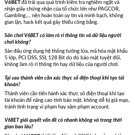
V6BET
đã trải qua quá trình kiểm tra nghiêm ngặt và
nhận giấy chứng nhận của tổ chức lớn như PAGCOR,
Gambling,… nên hoàn toàn uy tín và minh bạch, không
gian lận, hack kết quả gây thiếu công bằng.
Sân chơi V6BET có làm rò rỉ thông tin và dữ liệu người
chơi không?
Sàn đấu ứng dụng hệ thống tường lửa, mã hóa mật khẩu
5 lớp, PCI DSS, SSL 128 Bit do đó bảo mật tuyệt đối,
không làm rò rỉ thông tin hay dữ liệu của người chơi.
Tại sao thành viên cần xác thực số điện thoại khi tạo tài
khoản?
Thành viên cần tiến hành xác thực số điện thoại khi tạo
tài khoản để nâng cao tính bảo mật, không dễ bị giả mạo,
tránh tình trạng vi phạm hay xâm phạm account.
V6BET giải quyết vấn đề có nhanh không và trong thời
gian bao lâu?