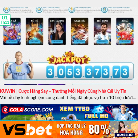
01
Th11
KUWIN | Cược Hăng Say – Thưởng Mỗi Ngày Cùng Nhà Cái Uy Tín
Với bề dày kinh nghiệm cùng danh tiếng đã phục vụ hơn 10 triệu lượt...
×
×
×
10
Th10