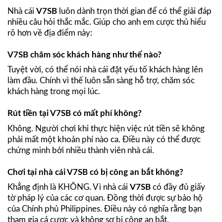
Nhà cái
V7SB
luôn dành trọn thời gian để có thể giải đáp
nhiều câu hỏi thắc mắc. Giúp cho anh em cược thủ hiểu
rõ hơn về địa điểm này:
V7SB chăm sóc khách hàng như thế nào?
Tuyệt vời, có thể nói nhà cái đặt yếu tố khách hàng lên
làm đầu. Chính vì thế luôn sẵn sàng hỗ trợ, chăm sóc
khách hàng trong mọi lúc.
Rút tiền tại V7SB có mất phí không?
Không. Người chơi khi thực hiện việc rút tiền sẽ không
phải mất một khoản phí nào ca. Điều này có thể được
chứng minh bởi nhiều thành viên nhà cái.
Chơi tại nhà cái V7SB có bị công an bắt không?
Khẳng định là KHÔNG. Vì nhà cái
V7SB
có đầy đủ giấy
tờ pháp lý của các cơ quan. Đồng thời được sự bảo hộ
của Chính phủ Philippines. Điều này có nghĩa rằng bạn
tham gia cá cược và không sợ bị công an bắt.