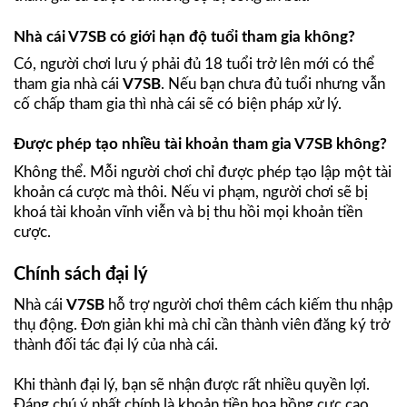
Nhà cái V7SB có giới hạn độ tuổi tham gia không?
Có, người chơi lưu ý phải đủ 18 tuổi trở lên mới có thể
tham gia nhà cái
V7SB
. Nếu bạn chưa đủ tuổi nhưng vẫn
cố chấp tham gia thì nhà cái sẽ có biện pháp xử lý.
Được phép tạo nhiều tài khoản tham gia V7SB không?
Không thể. Mỗi người chơi chỉ được phép tạo lập một tài
khoản cá cược mà thôi. Nếu vi phạm, người chơi sẽ bị
khoá tài khoản vĩnh viễn và bị thu hồi mọi khoản tiền
cược.
Chính sách đại lý
Nhà cái
V7SB
hỗ trợ người chơi thêm cách kiếm thu nhập
thụ động. Đơn giản khi mà chỉ cần thành viên đăng ký trở
thành đối tác đại lý của nhà cái.
Khi thành đại lý, bạn sẽ nhận được rất nhiều quyền lợi.
Đáng chú ý nhất chính là khoản tiền hoa hồng cực cao