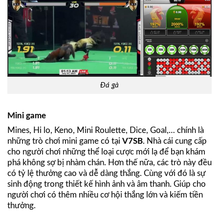
Đá gà
Mini game
Mines, Hi lo, Keno, Mini Roulette, Dice, Goal,… chính là
những trò chơi mini game có tại
V7SB
. Nhà cái cung cấp
cho người chơi những thể loại cược mới lạ để bạn khám
phá không sợ bị nhàm chán. Hơn thế nữa, các trò này đều
có tỷ lệ thưởng cao và dễ dàng thắng. Cùng với đó là sự
sinh động trong thiết kế hình ảnh và âm thanh. Giúp cho
người chơi có thêm nhiều cơ hội thắng lớn và kiếm tiền
thưởng.