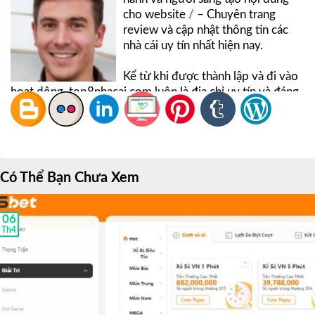
cho website
/
– Chuyên trang
review và cập nhật thông tin các
nhà cái uy tín nhất hiện nay.
Kể từ khi được thành lập và đi vào
hoạt dộng, top8nhacai.com luôn là địa chỉ uy tín và đáng
tin cậy nên được nhiều cược thủ tin tưởng và ủng hộ.
Ngoài việc cung cấp và cập nhật những thông tin hữu ích
liên quan đến các nhà cái, trang web còn thường xuyên
thực hiện nhiều bài review, đánh giá các nhà cái uy tín
giúp chơi có thêm nhiều thông tin hữu ích trước khi tham
Có Thể Bạn Chưa Xem
gia trải nghiệm các sản phẩm giải trí tại nhà cái.
Lucas Phan
hiện đang là nhân vật giữ vai trò sáng tạo nội
06
dung chính tại top8nhacai.com. Anh có hơn 10 năm kinh
Th4
nghiệm trong việc nghiên cứu và viết bài đánh giá nhà
cái. Hiện tại, team content tại top8nhacai.com đã có hơn
10 người và chính anh là người đứng đầu giữ vai trò
trưởng nhóm, dẫn dắt và khơi nguồn cảm hứng cho cả
đội.