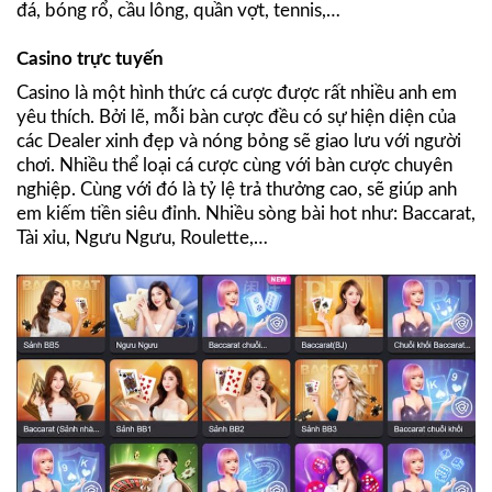
đá, bóng rổ, cầu lông, quần vợt, tennis,…
Casino trực tuyến
Casino là một hình thức cá cược được rất nhiều anh em
yêu thích. Bởi lẽ, mỗi bàn cược đều có sự hiện diện của
các Dealer xinh đẹp và nóng bỏng sẽ giao lưu với người
chơi. Nhiều thể loại cá cược cùng với bàn cược chuyên
nghiệp. Cùng với đó là tỷ lệ trả thưởng cao, sẽ giúp anh
em kiếm tiền siêu đỉnh. Nhiều sòng bài hot như: Baccarat,
Tài xỉu, Ngưu Ngưu, Roulette,…