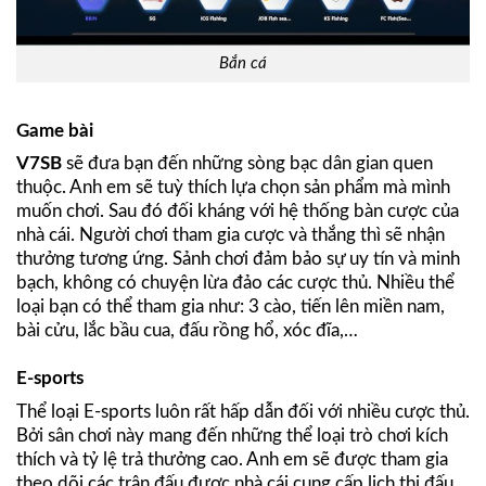
Bắn cá
Game bài
V7SB
sẽ đưa bạn đến những sòng bạc dân gian quen
thuộc. Anh em sẽ tuỳ thích lựa chọn sản phẩm mà mình
muốn chơi. Sau đó đối kháng với hệ thống bàn cược của
nhà cái. Người chơi tham gia cược và thắng thì sẽ nhận
thưởng tương ứng. Sảnh chơi đảm bảo sự uy tín và minh
bạch, không có chuyện lừa đảo các cược thủ. Nhiều thể
loại bạn có thể tham gia như: 3 cào, tiến lên miền nam,
bài cửu, lắc bầu cua, đấu rồng hổ, xóc đĩa,…
E-sports
Thể loại E-sports luôn rất hấp dẫn đối với nhiều cược thủ.
Bởi sân chơi này mang đến những thể loại trò chơi kích
thích và tỷ lệ trả thưởng cao. Anh em sẽ được tham gia
theo dõi các trận đấu được nhà cái cung cấp lịch thi đấu.