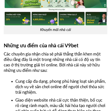
Khuyến mãi nhà cái
Những ưu điểm của nhà cái V9bet
Các chuyên gia nhận chia sẻ phải thẳng thắn khen một
điều rằng đây là một trong những nhà cái có độ uy tín
cao ở thị trường giải trí online. Bởi nhà cái này sở hữu
những ưu điểm như sau:
Cung cấp đa dạng, phong phú hàng loạt sản phẩm,
dịch vụ về sân chơi online để người chơi thỏa sức
trải nghiệm.
Giao diện website nhà cái cực thân thiện, bố cục
rõ ràng rành mạch, màu sắc hài hòa tạo người chơi