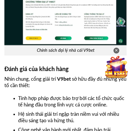
Chính sách đại lý nhà cái V9bet
✕
Đánh giá của khách hàng
Nhìn chung, cổng giải trí
V9bet
sở hữu đầy đủ những yếu
tố cần thiết:
Tính hợp pháp được bảo trợ bởi các tổ chức quốc
tế hàng đầu trong lĩnh vực cá cược online.
Hệ sinh thái giải trí ngập tràn niềm vui với nhiều
điều sáng tạo và hứng thú.
Công nghệ vận hành mới nhất, đảm bảo trải