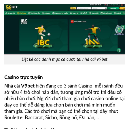
Liệt kê các danh mục cá cược tại nhà cái V9bet
Casino trực tuyến
Nhà cái
V9bet
hiện đang có 3 sảnh Casino, mỗi sảnh đều
sở hữu 4 trò chơi hấp dẫn, tương ứng mỗi trò thì đều có
nhiều bàn chơi. Người chơi tham gia chơi casino online tại
đây có thể dễ dàng lựa chọn bàn chơi mà mình muốn
tham gia. Các trò chơi mà bạn có thể chọn tại đây như:
Roulette, Baccarat, Sicbo, Rồng hổ, Đa bàn,…