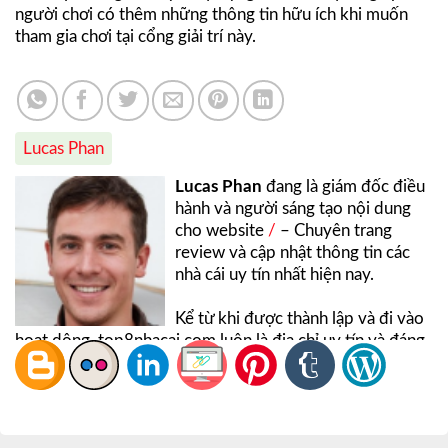
người chơi có thêm những thông tin hữu ích khi muốn
tham gia chơi tại cổng giải trí này.
Lucas Phan
Lucas Phan
đang là giám đốc điều
hành và người sáng tạo nội dung
cho website
/
– Chuyên trang
review và cập nhật thông tin các
nhà cái uy tín nhất hiện nay.
Kể từ khi được thành lập và đi vào
hoạt dộng, top8nhacai.com luôn là địa chỉ uy tín và đáng
tin cậy nên được nhiều cược thủ tin tưởng và ủng hộ.
Ngoài việc cung cấp và cập nhật những thông tin hữu ích
liên quan đến các nhà cái, trang web còn thường xuyên
thực hiện nhiều bài review, đánh giá các nhà cái uy tín