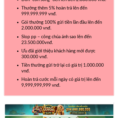
Thưởng thêm 5% hoàn trả lên đến
999.999.999 vnđ.
Gói thưởng 100% gửi tiền lần đầu lên đến
2.000.000 vnđ.
Slop pp – công chúa ánh sao lên đến
23.500.000vnđ.
Ưu đãi giới thiệu khách hàng mới được
300.000 vnđ.
Tiền thưởng gửi trở lại có giá trị 1.000.000
vnđ.
Hoàn trả cước mỗi ngày có giá trị lên đến
9,999,999,999 vnđ.