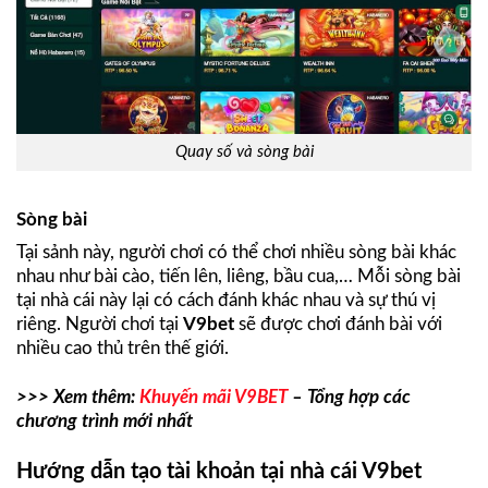
Quay số và sòng bài
Sòng bài
Tại sảnh này, người chơi có thể chơi nhiều sòng bài khác
nhau như bài cào, tiến lên, liêng, bầu cua,… Mỗi sòng bài
tại nhà cái này lại có cách đánh khác nhau và sự thú vị
riêng. Người chơi tại
V9bet
sẽ được chơi đánh bài với
nhiều cao thủ trên thế giới.
>>> Xem thêm:
Khuyến mãi V9BET
– Tổng hợp các
chương trình mới nhất
Hướng dẫn tạo tài khoản tại nhà cái V9bet