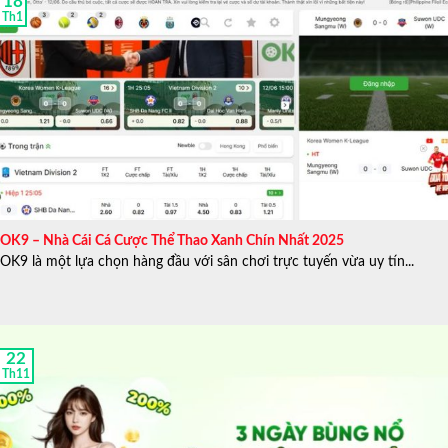
18
Th1
Địa chỉ hiện tại: 98/5C Phan Văn Hân, Phường 17,
Bình Thạnh, Thành phố Hồ Chí Minh, Việt Nam.
Trình độ học vấn: Đại học
Số điện thoại liên hệ: 0911 733 756
Lucas Phan
từng học và tốt nghiệp loại giỏi tại trường
Đại học Hoa Sen chuyên ngành ngôn ngữ Anh.
Anh có niềm đam mê sâu sắc với các môn thể thao, đặc
OK9 – Nhà Cái Cá Cược Thể Thao Xanh Chín Nhất 2025
biệt là bóng đá. Từ đó đã khiến anh có động lực tìm hiểu
OK9 là một lựa chọn hàng đầu với sân chơi trực tuyến vừa uy tín...
chi tiết thông tin về chúng, ban đầu anh tìm hiểu về luật
chơi và các nhà cái uy tín.
Sau 1 thời gian tìm hiểu thì anh nhận thấy rằng không
phải nhà cái nào cũng uy tín như những gì mà họ quảng
22
Th11
cáo và không muốn những người chơi khác bị lừa nên
anh cùng các bạn của mình đã lập thành một team chuyên
nghiên cứu và viết bài đánh giá các nhà cái để giúp người
chơi có cái nhìn tổng quát nhất trước khi quyết định trải