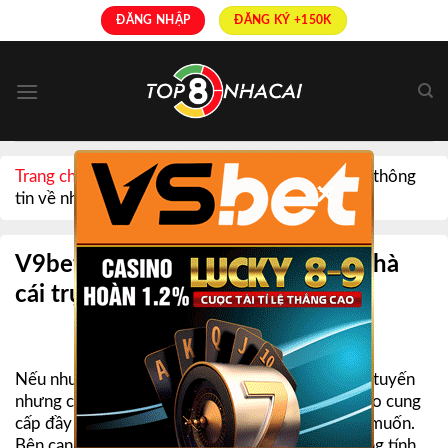
Skip
ĐĂNG NHẬP
ĐĂNG KÝ +150K
to
content
Trang chủ
»
Đánh giá nhà cái
»
V9bet – Tất tần tật thông
×
tin về nhà cái trực tuyến
V9bet – Tất tần tật thông tin về nhà
cái trực tuyến
Ngày viết
07/05/2023
bởi
Lucas Phan
Nếu như bạn đam mê tham gia chơi cá cược trực tuyến
nhưng chưa tìm kiếm được một đơn vị nhà cái nào cung
cấp đầy đủ các sản phẩm dịch vụ mà mình mong muốn.
Bên cạnh đó bạn còn muốn nhà cái đáp ứng những tính