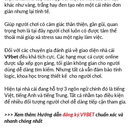
khác như vàng, trắng hay đen tạo nên một cái nhìn đơn
giản nhưng lại tinh tế.
Giúp người chơi có cảm giác thân thiện, gần gũi, quan
trọng hơn là tại đây người chơi luôn có được tâm thể
thoải mái giúp xả stress sau một ngày làm việc.
Đối với các chuyên gia đánh giá về giao diện nhà cái
V9bet
đều khá tích cực. Các hạng mục cá cược online
được sắp xếp gọn gàng, tối giản không gian cho người
dùng dễ dàng tìm kiếm. Nhưng tất cả vẫn đảm bảo tính
logic, khoa học trong thiết kế cho người chơi.
Hiện tại nhà cái đ
ang hỗ trợ 3 ngôn ngữ chính đó là tiếng
Việt, tiếng Anh và tiếng Trung. Tất cả nhằm tạo điều kiện
để nhiều đối tượng người chơi dễ dàng tiếp cận tham gia.
>>> Xem thêm: Hướng dẫn
đăng ký V9BET
chuẩn xác và
nhanh chóng nhất