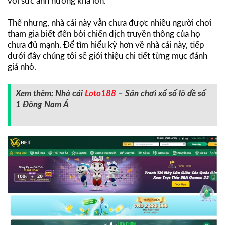
với sức ảnh hưởng khá lớn.
Thế nhưng, nhà cái này vẫn chưa được nhiều người chơi
tham gia biết đến bởi chiến dịch truyền thông của họ
chưa đủ mạnh. Để tìm hiểu kỹ hơn về nhà cái này, tiếp
dưới đây chúng tôi sẽ giới thiệu chi tiết từng mục đánh
giá nhỏ.
Xem thêm: Nhà cái
Loto188
– Sân chơi xổ số lô đề số
1 Đông Nam Á