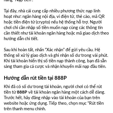
Tại đây, nhà cái cung cấp nhiều phương thức nạp linh
hoạt như: ngân hàng nội địa, ví điện tử, thẻ cào, mã QR
hoặc tiền điện tử (crypto) nếu hệ thống hỗ trợ. Người
chơi chỉ cần nhập số tiền muốn nạp cùng các thông tin
cần thiết như tài khoản ngân hàng hoặc mã giao dịch theo
hướng dẫn chi tiết.
Sau khi hoàn tất, nhấn “Xác nhận” để gửi yêu cầu. Hệ
thống sẽ xử lý giao dịch và ghi nhận số dư trong vài phút.
Khi tài khoản hiển thị số tiền nạp thành công, bạn đã sẵn
sàng tham gia cá cược và nhận khuyến mãi nạp đầu tiên.
Hướng dẫn rút tiền tại 888P
Khi đã có số dư trong tài khoản, người chơi có thể rút
tiền từ
888P
về tài khoản ngân hàng một cách dễ dàng.
Trước hết, hãy đăng nhập vào tài khoản của bạn trên
website hoặc ứng dụng. Tiếp theo, chọn mục “Rút tiền
trên thanh menu chính.