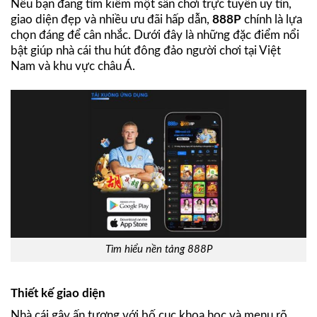
Nếu bạn đang tìm kiếm một sân chơi trực tuyến uy tín,
giao diện đẹp và nhiều ưu đãi hấp dẫn,
888P
chính là lựa
chọn đáng để cân nhắc. Dưới đây là những đặc điểm nổi
bật giúp nhà cái thu hút đông đảo người chơi tại Việt
Nam và khu vực châu Á.
Tìm hiểu nền tảng 888P
Thiết kế giao diện
Nhà cái gây ấn tượng với bố cục khoa học và menu rõ