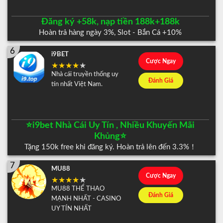
Đăng ký +58k, nạp tiền 188k+188k
Hoàn trả hàng ngày 3%, Slot - Bắn Cá +10%
6
i9BET
Cược Ngay
Nhà cái truyền thống uy
Đánh Giá
tín nhất Việt Nam.
⭐️i9bet Nhà Cái Uy Tín , Nhiều Khuyến Mãi
Khủng⭐️
Tặng 150k free khi đăng ký. Hoàn trả lên đến 3.3%！
7
MU88
Cược Ngay
MU88 THỂ THAO
Đánh Giá
MẠNH NHẤT - CASINO
UY TÍN NHẤT