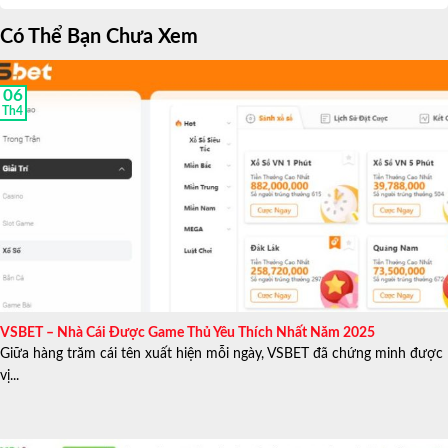
thực hiện nhiều bài review, đánh giá các nhà cái uy tín
giúp chơi có thêm nhiều thông tin hữu ích trước khi tham
Có Thể Bạn Chưa Xem
gia trải nghiệm các sản phẩm giải trí tại nhà cái.
Lucas Phan
hiện đang là nhân vật giữ vai trò sáng tạo nội
06
dung chính tại top8nhacai.com. Anh có hơn 10 năm kinh
Th4
nghiệm trong việc nghiên cứu và viết bài đánh giá nhà
cái. Hiện tại, team content tại top8nhacai.com đã có hơn
10 người và chính anh là người đứng đầu giữ vai trò
trưởng nhóm, dẫn dắt và khơi nguồn cảm hứng cho cả
đội.
Hãy cùng điểm qua một vài thông tin cụ thể dưới đây để
hiểu rõ hơn về
Lucas Phan
:
VSBET – Nhà Cái Được Game Thủ Yêu Thích Nhất Năm 2025
Lucas Phan
là ai?
Giữa hàng trăm cái tên xuất hiện mỗi ngày, VSBET đã chứng minh được
Họ và tên:
Lucas Phan
– Phan Anh Huy
vị...
Ngày sinh: 7/8/1988
Giới tính: Nam