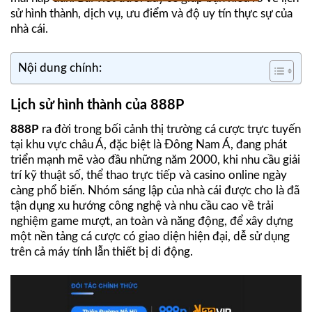
sử hình thành, dịch vụ, ưu điểm và độ uy tín thực sự của
nhà cái.
Nội dung chính:
Lịch sử hình thành của 888P
888P
ra đời trong bối cảnh thị trường cá cược trực tuyến
tại khu vực châu Á, đặc biệt là Đông Nam Á, đang phát
triển mạnh mẽ vào đầu những năm 2000, khi nhu cầu giải
trí kỹ thuật số, thể thao trực tiếp và casino online ngày
càng phổ biến. Nhóm sáng lập của nhà cái được cho là đã
tận dụng xu hướng công nghệ và nhu cầu cao về trải
nghiệm game mượt, an toàn và năng động, để xây dựng
một nền tảng cá cược có giao diện hiện đại, dễ sử dụng
trên cả máy tính lẫn thiết bị di động.