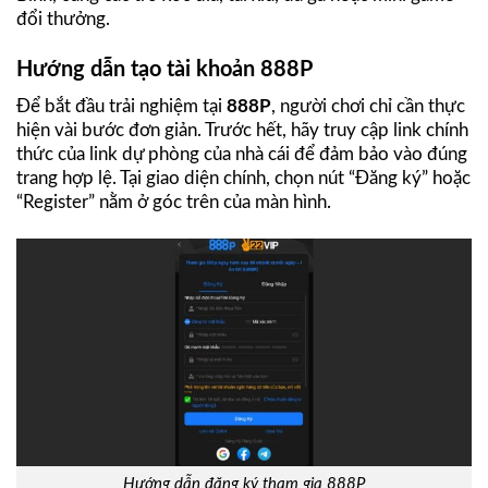
đổi thưởng.
Hướng dẫn tạo tài khoản 888P
Để bắt đầu trải nghiệm tại
888P
, người chơi chỉ cần thực
hiện vài bước đơn giản. Trước hết, hãy truy cập link chính
thức của link dự phòng của nhà cái để đảm bảo vào đúng
trang hợp lệ. Tại giao diện chính, chọn nút “Đăng ký” hoặc
“Register” nằm ở góc trên của màn hình.
Hướng dẫn đăng ký tham gia 888P