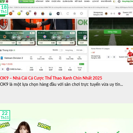
Quê quán: TP. Hồ Chí Minh
18
Th1
Địa chỉ hiện tại: 98/5C Phan Văn Hân, Phường 17,
Bình Thạnh, Thành phố Hồ Chí Minh, Việt Nam.
Trình độ học vấn: Đại học
Số điện thoại liên hệ: 0911 733 756
Lucas Phan
từng học và tốt nghiệp loại giỏi tại trường
Đại học Hoa Sen chuyên ngành ngôn ngữ Anh.
Anh có niềm đam mê sâu sắc với các môn thể thao, đặc
OK9 – Nhà Cái Cá Cược Thể Thao Xanh Chín Nhất 2025
biệt là bóng đá. Từ đó đã khiến anh có động lực tìm hiểu
OK9 là một lựa chọn hàng đầu với sân chơi trực tuyến vừa uy tín...
chi tiết thông tin về chúng, ban đầu anh tìm hiểu về luật
chơi và các nhà cái uy tín.
Sau 1 thời gian tìm hiểu thì anh nhận thấy rằng không
phải nhà cái nào cũng uy tín như những gì mà họ quảng
22
Th11
cáo và không muốn những người chơi khác bị lừa nên
anh cùng các bạn của mình đã lập thành một team chuyên
nghiên cứu và viết bài đánh giá các nhà cái để giúp người