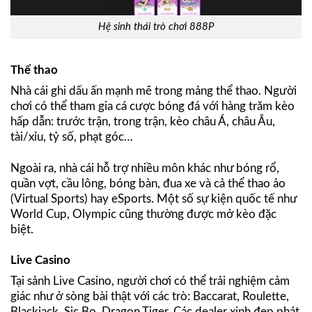
Hệ sinh thái trò chơi 888P
Thể thao
Nhà cái ghi dấu ấn mạnh mẽ trong mảng thể thao. Người
chơi có thể tham gia cá cược bóng đá với hàng trăm kèo
hấp dẫn: trước trận, trong trận, kèo châu Á, châu Âu,
tài/xỉu, tỷ số, phạt góc…
Ngoài ra, nhà cái hỗ trợ nhiều môn khác như bóng rổ,
quần vợt, cầu lông, bóng bàn, đua xe và cả thể thao ảo
(Virtual Sports) hay eSports. Một số sự kiện quốc tế như
World Cup, Olympic cũng thường được mở kèo đặc
biệt.
Live Casino
Tại sảnh Live Casino, người chơi có thể trải nghiệm cảm
giác như ở sòng bài thật với các trò: Baccarat, Roulette,
Blackjack, Sic Bo, Dragon Tiger. Các dealer xinh đẹp phát