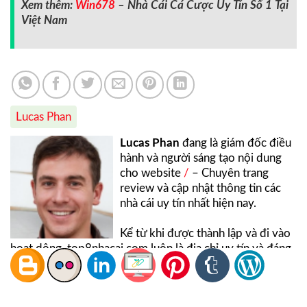
Xem thêm:
Win678
– Nhà Cái Cá Cược Uy Tín Số 1 Tại
Việt Nam
Lucas Phan
Lucas Phan
đang là giám đốc điều
hành và người sáng tạo nội dung
cho website
/
– Chuyên trang
review và cập nhật thông tin các
nhà cái uy tín nhất hiện nay.
Kể từ khi được thành lập và đi vào
hoạt dộng, top8nhacai.com luôn là địa chỉ uy tín và đáng
tin cậy nên được nhiều cược thủ tin tưởng và ủng hộ.
Ngoài việc cung cấp và cập nhật những thông tin hữu ích
liên quan đến các nhà cái, trang web còn thường xuyên