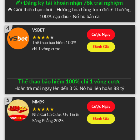
✍️ Đăng ký tài khoản nhận 78k trải nghiệm
☘️ Giới thiệu bạn chơi - Hưởng hoa hồng trọn đời.⚡️ Thưởng
100% nạp đầu - Nổ hũ bắn cá
4
VSBET
Cược Ngay
Thể thao bảo hiểm 100%
Đánh Giá
chỉ 1 vòng cược
Thể thao bảo hiểm 100% chỉ 1 vòng cược
Hoàn trả mỗi ngày lên đến 3 %. Nỗ hủ liên hoàn 88 tỷ
5
MM99
Cược Ngay
Nhà Cái Cá Cược Uy Tín &
Đánh Giá
Sòng Phẳng 2025