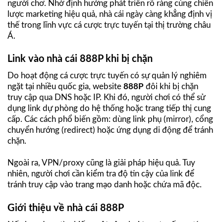
người chơ. Nhờ định hướng phát triển rõ ràng cùng chiến
lược marketing hiệu quả, nhà cái ngày càng khẳng định vị
thế trong lĩnh vực cá cược trực tuyến tại thị trường châu
Á.
Link vào nhà cái 888P khi bị chặn
Do hoạt động cá cược trực tuyến có sự quản lý nghiêm
ngặt tại nhiều quốc gia, website
888P
đôi khi bị chặn
truy cập qua DNS hoặc IP. Khi đó, người chơi có thể sử
dụng link dự phòng do hệ thống hoặc trang tiếp thị cung
cấp. Các cách phổ biến gồm: dùng link phụ (mirror), cổng
chuyển hướng (redirect) hoặc ứng dụng di động để tránh
chặn.
Ngoài ra, VPN/proxy cũng là giải pháp hiệu quả. Tuy
nhiên, người chơi cần kiểm tra độ tin cậy của link để
tránh truy cập vào trang mạo danh hoặc chứa mã độc.
Giới thiệu về nhà cái 888P