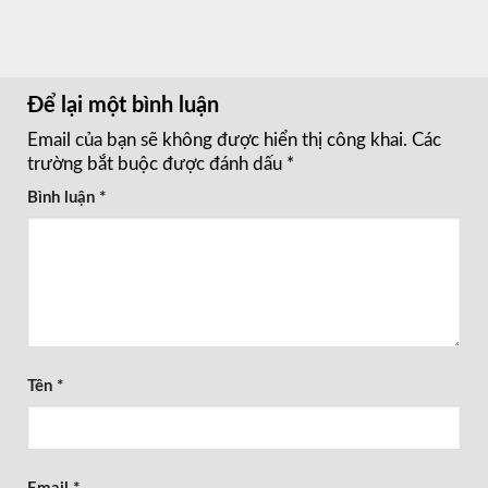
Để lại một bình luận
Email của bạn sẽ không được hiển thị công khai.
Các
trường bắt buộc được đánh dấu
*
Bình luận
*
Tên
*