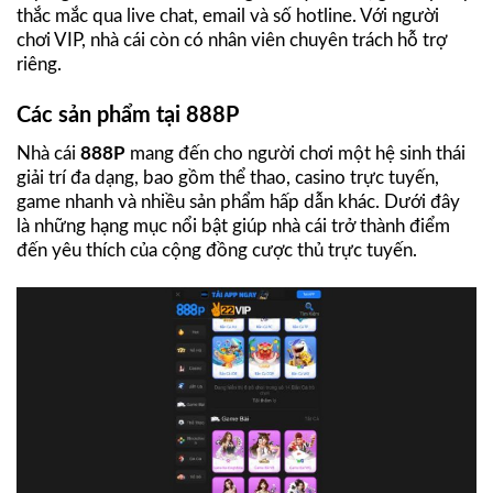
thắc mắc qua live chat, email và số hotline. Với người
chơi VIP, nhà cái còn có nhân viên chuyên trách hỗ trợ
riêng.
Các sản phẩm tại 888P
Nhà cái
888P
mang đến cho người chơi một hệ sinh thái
giải trí đa dạng, bao gồm thể thao, casino trực tuyến,
game nhanh và nhiều sản phẩm hấp dẫn khác. Dưới đây
là những hạng mục nổi bật giúp nhà cái trở thành điểm
đến yêu thích của cộng đồng cược thủ trực tuyến.