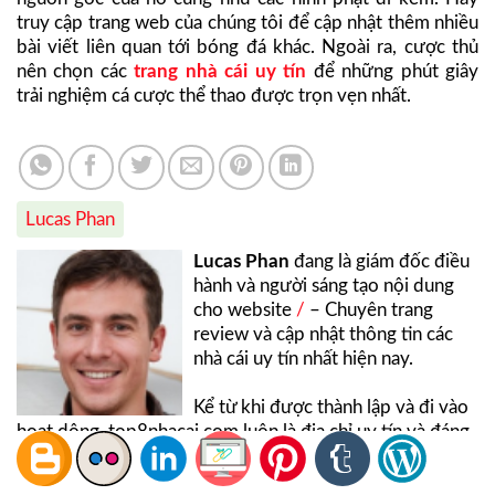
truy cập trang web của chúng tôi để cập nhật thêm nhiều
bài viết liên quan tới bóng đá khác. Ngoài ra, cược thủ
nên chọn các
trang nhà cái uy tín
để những phút giây
trải nghiệm cá cược thể thao được trọn vẹn nhất.
Lucas Phan
Lucas Phan
đang là giám đốc điều
hành và người sáng tạo nội dung
cho website
/
– Chuyên trang
review và cập nhật thông tin các
nhà cái uy tín nhất hiện nay.
Kể từ khi được thành lập và đi vào
hoạt dộng, top8nhacai.com luôn là địa chỉ uy tín và đáng
tin cậy nên được nhiều cược thủ tin tưởng và ủng hộ.
Ngoài việc cung cấp và cập nhật những thông tin hữu ích