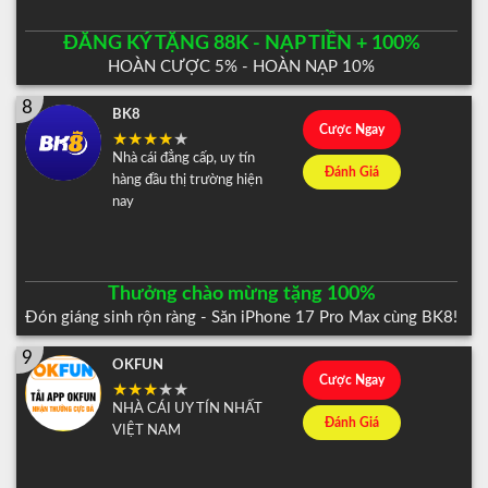
ĐĂNG KÝ TẶNG 88K - NẠP TIỀN + 100%
HOÀN CƯỢC 5% - HOÀN NẠP 10%
8
BK8
Cược Ngay
Nhà cái đẳng cấp, uy tín
Đánh Giá
hàng đầu thị trường hiện
nay
Thưởng chào mừng tặng 100%
Đón giáng sinh rộn ràng - Săn iPhone 17 Pro Max cùng BK8!
9
OKFUN
Cược Ngay
NHÀ CÁI UY TÍN NHẤT
Đánh Giá
VIỆT NAM