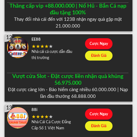
Thăng cấp vip +88.000.000 | Nổ Hũ - Bắn Cá nạp
đầu tặng 100%
Thay đổi nhà cái đến với 123B nhận ngay quà gặp mặt
21.000.000
12
EE88
Cược Ngay
Nhà cái cá cược dẫn đầu
Đánh Giá
thị trường
Vượt cửa Slot - Đặt cược liền nhận quà khủng
56.975.000
Đặt cược càng lớn - Bảo hiểm càng nhiều 60.000.000 | Nạp
lần đầu thưởng 68.888.000
13
88i
Cược Ngay
Nhà Cái Cá Cược Đẳng
Đánh Giá
Cấp Số 1 Việt Nam