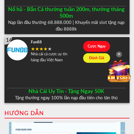
Nổ hũ - Bắn Cá thưởng tuần 200m, thưởng tháng
500m
Nạp lần đầu thưởng 68.888.000 | Khuyến mãi slot tặng nạp
đầu 8888k
14
Fun88
Cược Ngay
Nhà cái cá cược uy tín
✕
Đánh Giá
hàng đầu Việt Nam
Nhà Cái Uy Tín - Tặng Ngay 50K
Tặng thưởng ngay 100% lần nạp đầu tiên cho tân thủ
HƯỚNG DẪN