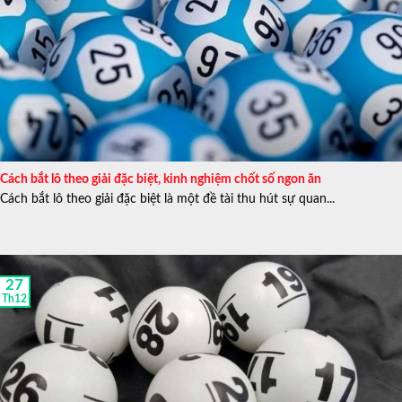
anh cùng các bạn của mình đã lập thành một team chuyên
nghiên cứu và viết bài đánh giá các nhà cái để giúp người
chơi có cái nhìn tổng quát nhất trước khi quyết định trải
nghiệm và tham gia các sản phẩm cá cược tại nhà cái.
Cách bắt lô theo giải đặc biệt, kinh nghiệm chốt số ngon ăn
Cách bắt lô theo giải đặc biệt là một đề tài thu hút sự quan...
27
Th12