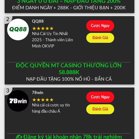
3 NGÀY ƯU ĐÃI – NẠP ĐẦU TẶNG 200%
ĐIỂM DANH NGÀY + 288K - GIỚI THIỆU BẠN + 200K
2
QQ88
Cược Ngay
Nhà Cái Uy Tín Nhất
Đánh Giá
2025 - Thành viên Liên
Minh OKVIP
ĐỘC QUYỀN MT CASINO THƯỞNG LỚN
58.888K
NẠP ĐẦU TẶNG 100% NỔ HŨ - BẮN CÁ
3
78win
Cược Ngay
Nhà cái cá cược uy tín
Đánh Giá
hàng đầu châu Á
✍️ Đăng ký tài khoản nhận 78k trải nghiệm