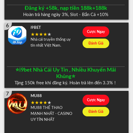
Đăng ký +58k, nạp tiền 188k+188k
Hoàn trả hàng ngày 3%, Slot - Bắn Cá +10%
6
i9BET
Cược Ngay
Nhà cái truyền thống uy
Đánh Giá
tín nhất Việt Nam.
⭐️i9bet Nhà Cái Uy Tín , Nhiều Khuyến Mãi
Khủng⭐️
Tặng 150k free khi đăng ký. Hoàn trả lên đến 3.3%！
7
MU88
Cược Ngay
MU88 THỂ THAO
Đánh Giá
MẠNH NHẤT - CASINO
UY TÍN NHẤT