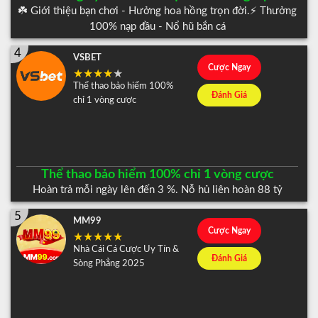
☘️ Giới thiệu bạn chơi - Hưởng hoa hồng trọn đời.⚡️ Thưởng
100% nạp đầu - Nổ hũ bắn cá
4
VSBET
Cược Ngay
Thể thao bảo hiểm 100%
Đánh Giá
chỉ 1 vòng cược
Thể thao bảo hiểm 100% chỉ 1 vòng cược
Hoàn trả mỗi ngày lên đến 3 %. Nỗ hủ liên hoàn 88 tỷ
5
MM99
Cược Ngay
Nhà Cái Cá Cược Uy Tín &
Đánh Giá
Sòng Phẳng 2025