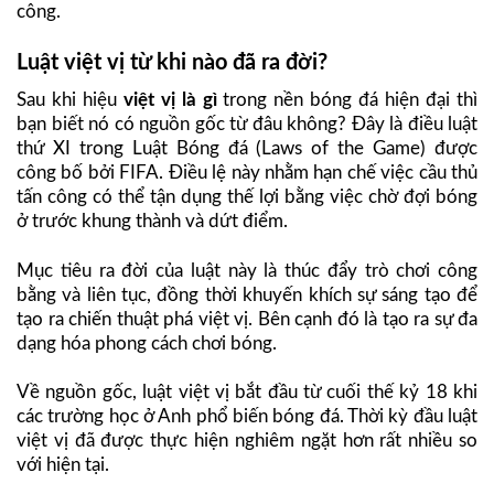
công.
Luật việt vị từ khi nào đã ra đời?
Sau khi hiệu
việt vị là gì
trong nền bóng đá hiện đại thì
bạn biết nó có nguồn gốc từ đâu không? Đây là điều luật
thứ XI trong Luật Bóng đá (Laws of the Game) được
công bố bởi FIFA. Điều lệ này nhằm hạn chế việc cầu thủ
tấn công có thể tận dụng thế lợi bằng việc chờ đợi bóng
ở trước khung thành và dứt điểm.
Mục tiêu ra đời của luật này là thúc đẩy trò chơi công
bằng và liên tục, đồng thời khuyến khích sự sáng tạo để
tạo ra chiến thuật phá việt vị. Bên cạnh đó là tạo ra sự đa
dạng hóa phong cách chơi bóng.
Về nguồn gốc, luật việt vị bắt đầu từ cuối thế kỷ 18 khi
các trường học ở Anh phổ biến bóng đá. Thời kỳ đầu luật
việt vị đã được thực hiện nghiêm ngặt hơn rất nhiều so
với hiện tại.