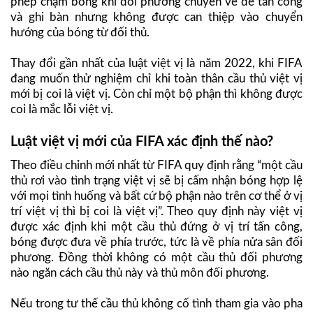
phép chạm bóng khi đối phương chuyền về để tấn công
và ghi bàn nhưng không được can thiệp vào chuyển
hướng của bóng từ đối thủ.
Thay đổi gần nhất của luật việt vị là năm 2022, khi FIFA
đang muốn thử nghiệm chỉ khi toàn thân cầu thủ việt vị
mới bị coi là việt vị. Còn chỉ một bộ phận thì không được
coi là mắc lỗi việt vị.
Luật việt vị mới của FIFA xác định thế nào?
Theo điều chỉnh mới nhất từ FIFA quy định rằng “một cầu
thủ rơi vào tình trạng việt vị sẽ bị cấm nhận bóng hợp lệ
với mọi tình huống và bất cứ bộ phận nào trên cơ thể ở vị
trí việt vị thì bị coi là việt vị”. Theo quy định này việt vị
được xác định khi một cầu thủ đứng ở vị trí tấn công,
bóng được đưa về phía trước, tức là về phía nửa sân đối
phương. Đồng thời không có một cầu thủ đối phương
nào ngăn cách cầu thủ này và thủ môn đối phương.
Nếu trong tư thế cầu thủ không cố tình tham gia vào pha