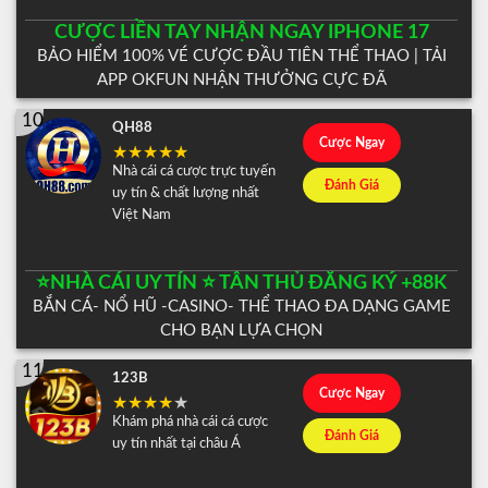
CƯỢC LIỀN TAY NHẬN NGAY IPHONE 17
BẢO HIỂM 100% VÉ CƯỢC ĐẦU TIÊN THỂ THAO | TẢI
APP OKFUN NHẬN THƯỞNG CỰC ĐÃ
10
QH88
Cược Ngay
Nhà cái cá cược trực tuyến
Đánh Giá
uy tín & chất lượng nhất
Việt Nam
⭐️NHÀ CÁI UY TÍN ⭐️ TÂN THỦ ĐĂNG KÝ +88K
BẮN CÁ- NỔ HŨ -CASINO- THỂ THAO ĐA DẠNG GAME
CHO BẠN LỰA CHỌN
11
123B
Cược Ngay
Khám phá nhà cái cá cược
Đánh Giá
uy tín nhất tại châu Á