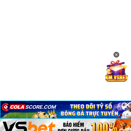
✕
×
×
×