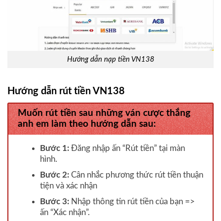
Hướng dẫn nạp tiền VN138
Hướng dẫn rút tiền VN138
Muốn rút tiền sau những ván cược thắng
anh em làm theo hướng dẫn sau:
Bước 1:
Đăng nhập ấn “Rút tiền” tại màn
hình.
Bước 2:
Cân nhắc phương thức rút tiền thuận
tiện và xác nhận
Bước 3:
Nhập thông tin rút tiền của bạn =>
ấn “Xác nhận”.