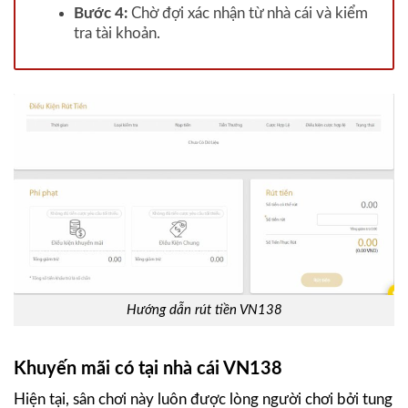
Bước 4:
Chờ đợi xác nhận từ nhà cái và kiểm
tra tài khoản.
Hướng dẫn rút tiền VN138
Khuyến mãi có tại nhà cái VN138
Hiện tại, sân chơi này luôn được lòng người chơi bởi tung