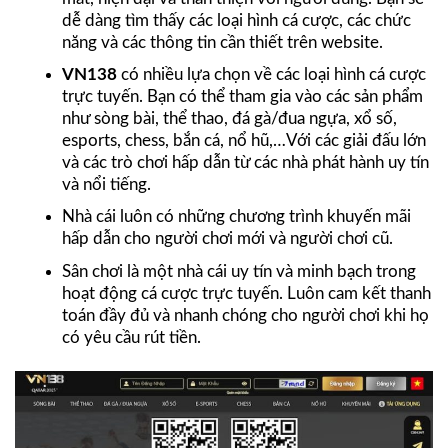
dễ dàng tìm thấy các loại hình cá cược, các chức
năng và các thông tin cần thiết trên website.
VN138
có nhiều lựa chọn về các loại hình cá cược
trực tuyến. Bạn có thể tham gia vào các sản phẩm
như sòng bài, thể thao, đá gà/đua ngựa, xổ số,
esports, chess, bắn cá, nổ hũ,…Với các giải đấu lớn
và các trò chơi hấp dẫn từ các nhà phát hành uy tín
và nổi tiếng.
Nhà cái luôn có những chương trình khuyến mãi
hấp dẫn cho người chơi mới và người chơi cũ.
Sân chơi là một nhà cái uy tín và minh bạch trong
hoạt động cá cược trực tuyến. Luôn cam kết thanh
toán đầy đủ và nhanh chóng cho người chơi khi họ
có yêu cầu rút tiền.