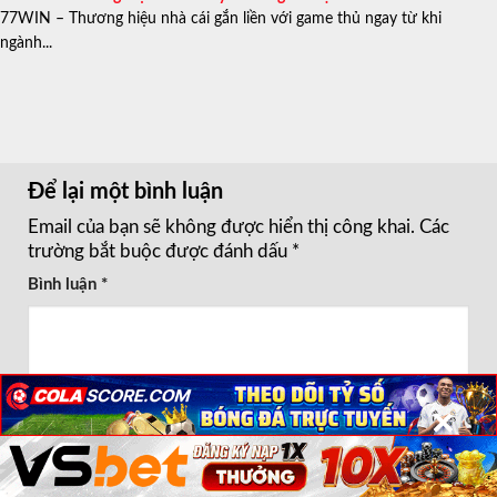
77WIN – Thương hiệu nhà cái gắn liền với game thủ ngay từ khi
ngành...
Để lại một bình luận
Email của bạn sẽ không được hiển thị công khai.
Các
trường bắt buộc được đánh dấu
*
Bình luận
*
×
×
×
Tên
*