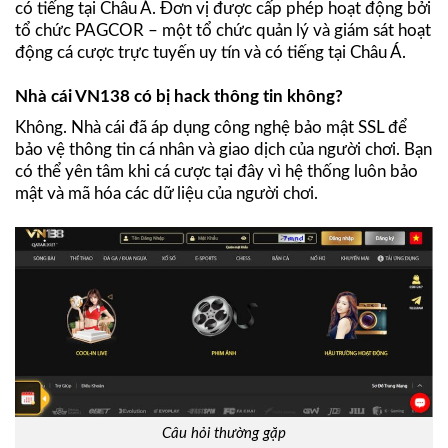
có tiếng tại Châu Á. Đơn vị được cấp phép hoạt động bởi
tổ chức PAGCOR – một tổ chức quản lý và giám sát hoạt
động cá cược trực tuyến uy tín và có tiếng tại Châu Á.
Nhà cái VN138 có bị hack thông tin không?
Không. Nhà cái đã áp dụng công nghệ bảo mật SSL để
bảo vệ thông tin cá nhân và giao dịch của người chơi. Bạn
có thể yên tâm khi cá cược tại đây vì hệ thống luôn bảo
mật và mã hóa các dữ liệu của người chơi.
Câu hỏi thường gặp