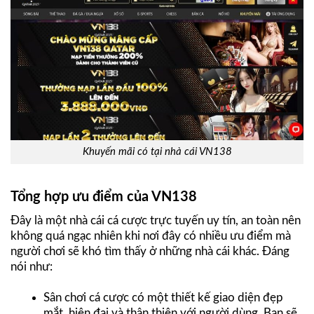
Khuyến mãi có tại nhà cái VN138
Tổng hợp ưu điểm của VN138
Đây là một nhà cái cá cược trực tuyến uy tín, an toàn nên
không quá ngạc nhiên khi nơi đây có nhiều ưu điểm mà
người chơi sẽ khó tìm thấy ở những nhà cái khác. Đáng
nói như:
Sân chơi cá cược có một thiết kế giao diện đẹp
mắt, hiện đại và thân thiện với người dùng. Bạn sẽ