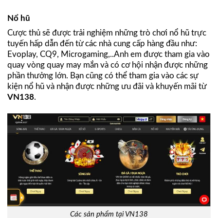
Nổ hũ
Cược thủ sẽ được trải nghiệm những trò chơi nổ hũ trực
tuyến hấp dẫn đến từ các nhà cung cấp hàng đầu như:
Evoplay, CQ9, Microgaming,..Anh em được tham gia vào
quay vòng quay may mắn và có cơ hội nhận được những
phần thưởng lớn. Bạn cũng có thể tham gia vào các sự
kiện nổ hũ và nhận được những ưu đãi và khuyến mãi từ
VN138
.
Các sản phẩm tại VN138