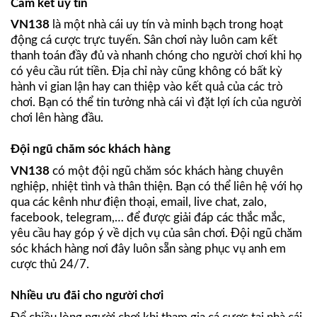
Cam kết uy tín
VN138
là một nhà cái uy tín và minh bạch trong hoạt
động cá cược trực tuyến. Sân chơi này luôn cam kết
thanh toán đầy đủ và nhanh chóng cho người chơi khi họ
có yêu cầu rút tiền. Địa chỉ này cũng không có bất kỳ
hành vi gian lận hay can thiệp vào kết quả của các trò
chơi. Bạn có thể tin tưởng nhà cái vì đặt lợi ích của người
chơi lên hàng đầu.
Đội ngũ chăm sóc khách hàng
VN138
có một đội ngũ chăm sóc khách hàng chuyên
nghiệp, nhiệt tình và thân thiện. Bạn có thể liên hệ với họ
qua các kênh như điện thoại, email, live chat, zalo,
facebook, telegram,… để được giải đáp các thắc mắc,
yêu cầu hay góp ý về dịch vụ của sân chơi. Đội ngũ chăm
sóc khách hàng nơi đây luôn sẵn sàng phục vụ anh em
cược thủ 24/7.
Nhiều ưu đãi cho người chơi