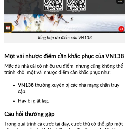
Tổng hợp ưu điểm của VN138
Một vài nhược điểm cần khắc phục của VN138
Mặc dù nhà cái có nhiều ưu điểm, nhưng cũng không thể
tránh khỏi một vài nhược điểm cần khắc phục như:
VN138
thường xuyên bị các nhà mạng chặn truy
cập.
Hay bị giật lag.
Câu hỏi thường gặp
Trong quá trình cá cược tại đây, cược thủ có thể gặp một