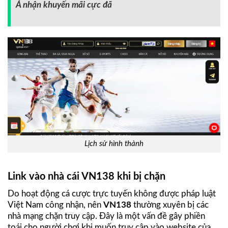
Á nhận khuyến mãi cực đã
Lịch sử hình thành
Link vào nhà cái VN138 khi bị chặn
Do hoạt động cá cược trực tuyến không được pháp luật
Việt Nam công nhận, nên
VN138
thường xuyên bị các
nhà mạng chặn truy cập. Đây là một vấn đề gây phiền
toái cho người chơi khi muốn truy cập vào website của