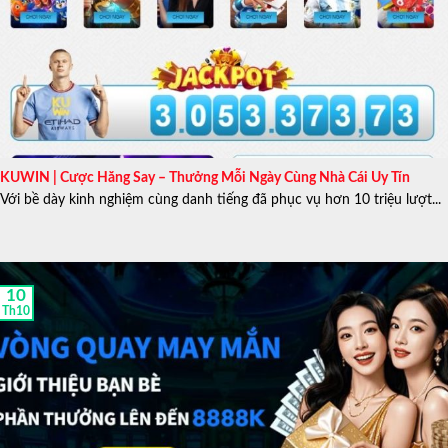
KUWIN | Cược Hăng Say – Thưởng Mỗi Ngày Cùng Nhà Cái Uy Tín
Với bề dày kinh nghiệm cùng danh tiếng đã phục vụ hơn 10 triệu lượt...
10
Th10