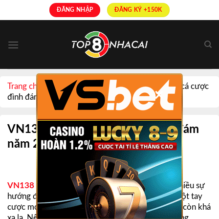
Skip
ĐĂNG NHẬP
ĐĂNG KÝ +150K
to
content
Trang chủ
»
Đánh giá nhà cái
»
VN138 – Sân chơi cá cược
×
đình đám năm 2023 cho mọi người
VN138 – Sân chơi cá cược đình đám
năm 2023 cho mọi người
Ngày viết
27/06/2023
bởi
Lucas Phan
VN138
là một trong các nhà cái đang được rất nhiều sự
hướng đến của người chơi cá cược. Nếu bạn là một tay
cược mới tham gia thị trường thì chắc cái tên này còn khá
xa lạ. Nếu chưa biết rõ về sân chơi này thì hãy cùng