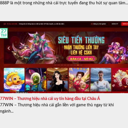
888P là một trong những nhà cái trực tuyến đang thu hút sự quan tâm...
27
Th9
77WIN – Thương hiệu nhà cái uy tín hàng đầu tại Châu Á
77WIN – Thương hiệu nhà cái gắn liền với game thủ ngay từ khi
ngành...