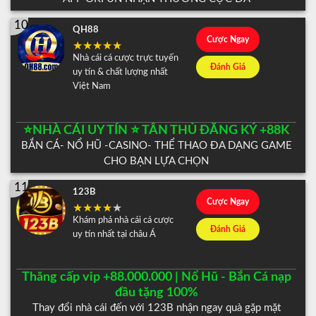
10
QH88
Cược Ngay
Nhà cái cá cược trực tuyến
Đánh Giá
uy tín & chất lượng nhất
Việt Nam
⭐️NHÀ CÁI UY TÍN ⭐️ TÂN THỦ ĐĂNG KÝ +88K
BẮN CÁ- NỔ HŨ -CASINO- THỂ THAO ĐA DẠNG GAME
CHO BẠN LỰA CHỌN
11
123B
Cược Ngay
Khám phá nhà cái cá cược
Đánh Giá
uy tín nhất tại châu Á
Thăng cấp vip +88.000.000 | Nổ Hũ - Bắn Cá nạp
đầu tặng 100%
Thay đổi nhà cái đến với 123B nhận ngay quà gặp mặt