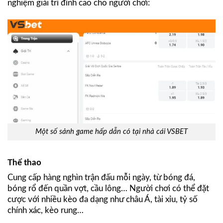
nghiệm giải trí đỉnh cao cho người chơi:
Một số sảnh game hấp dẫn có tại nhà cái VSBET
Thể thao
Cung cấp hàng nghìn trận đấu mỗi ngày, từ bóng đá,
bóng rổ đến quần vợt, cầu lông… Người chơi có thể đặt
cược với nhiều kèo đa dạng như châu Á, tài xỉu, tỷ số
chính xác, kèo rung…