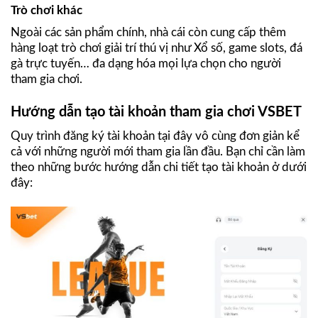
Trò chơi khác
Ngoài các sản phẩm chính, nhà cái còn cung cấp thêm
hàng loạt trò chơi giải trí thú vị như Xổ số, game slots, đá
gà trực tuyến… đa dạng hóa mọi lựa chọn cho người
tham gia chơi.
Hướng dẫn tạo tài khoản tham gia chơi VSBET
Quy trình đăng ký tài khoản tại đây vô cùng đơn giản kể
cả với những người mới tham gia lần đầu. Bạn chỉ cần làm
theo những bước hướng dẫn chi tiết tạo tài khoản ở dưới
đây: