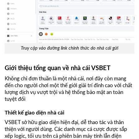
Truy cập vào đường link chính thức do nhà cái gửi
Giới thiệu tổng quan về nhà cái VSBET
Không chỉ đơn thuần là một nhà cái, nơi đây còn mang
đến cho người chơi một thế giới giải trí đỉnh cao với chất
lượng dịch vụ vượt trội và hệ thống bảo mật an toàn
tuyệt đối
Thiết kế giao diện nhà cái
VSBET sở hữu giao diện hiện đại, dễ thao tác và thân
thiện với người dùng. Các danh mục cá cược được sắp
xếp logic, tối ưu trên cả phiên bản máy tính lẫn điện