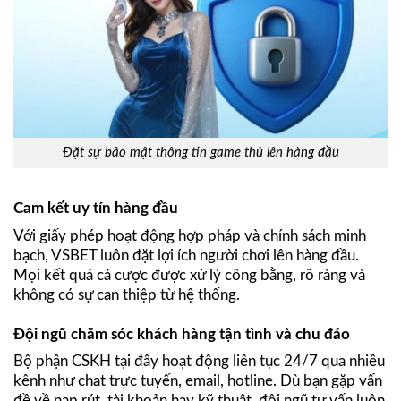
Đặt sự bảo mật thông tin game thủ lên hàng đầu
Cam kết uy tín hàng đầu
Với giấy phép hoạt động hợp pháp và chính sách minh
bạch, VSBET luôn đặt lợi ích người chơi lên hàng đầu.
Mọi kết quả cá cược được xử lý công bằng, rõ ràng và
không có sự can thiệp từ hệ thống.
Đội ngũ chăm sóc khách hàng tận tình và chu đáo
Bộ phận CSKH tại đây hoạt động liên tục 24/7 qua nhiều
kênh như chat trực tuyến, email, hotline. Dù bạn gặp vấn
đề về nạp rút, tài khoản hay kỹ thuật, đội ngũ tư vấn luôn