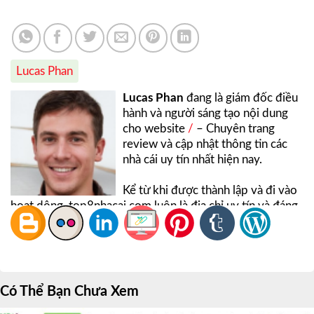
Lucas Phan
Lucas Phan
đang là giám đốc điều
hành và người sáng tạo nội dung
cho website
/
– Chuyên trang
review và cập nhật thông tin các
nhà cái uy tín nhất hiện nay.
Kể từ khi được thành lập và đi vào
hoạt dộng, top8nhacai.com luôn là địa chỉ uy tín và đáng
tin cậy nên được nhiều cược thủ tin tưởng và ủng hộ.
Ngoài việc cung cấp và cập nhật những thông tin hữu ích
liên quan đến các nhà cái, trang web còn thường xuyên
thực hiện nhiều bài review, đánh giá các nhà cái uy tín
giúp chơi có thêm nhiều thông tin hữu ích trước khi tham
Có Thể Bạn Chưa Xem
gia trải nghiệm các sản phẩm giải trí tại nhà cái.