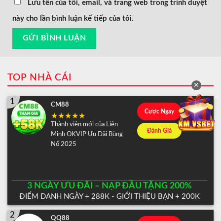
Lưu tên của tôi, email, và trang web trong trình duyệt
này cho lần bình luận kế tiếp của tôi.
TOP NHÀ CÁI
✕
1
CM88
Cược Ngay
Thành viên mới của Liên
Đánh Giá
Minh OKVIP Ưu Đãi Bùng
Nổ 2025
3 NGÀY ƯU ĐÃI – NẠP ĐẦU TẶNG 200%
ĐIỂM DANH NGÀY + 288K - GIỚI THIỆU BẠN + 200K
2
QQ88