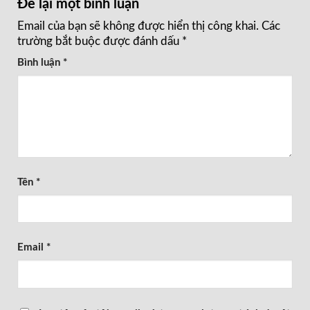
Để lại một bình luận
Email của bạn sẽ không được hiển thị công khai.
Các
trường bắt buộc được đánh dấu
*
Bình luận
*
Tên
*
Email
*