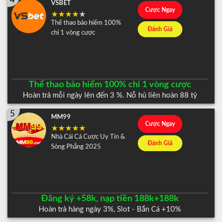
VSBET
Cược Ngay
Thể thao bảo hiểm 100%
Đánh Giá
chỉ 1 vòng cược
Thể thao bảo hiểm 100% chỉ 1 vòng cược
Hoàn trả mỗi ngày lên đến 3 %. Nỗ hủ liên hoàn 88 tỷ
5
MM99
Cược Ngay
Nhà Cái Cá Cược Uy Tín &
Đánh Giá
Sòng Phẳng 2025
Đăng ký +58k, nạp tiền 188k+188k
Hoàn trả hàng ngày 3%, Slot - Bắn Cá +10%