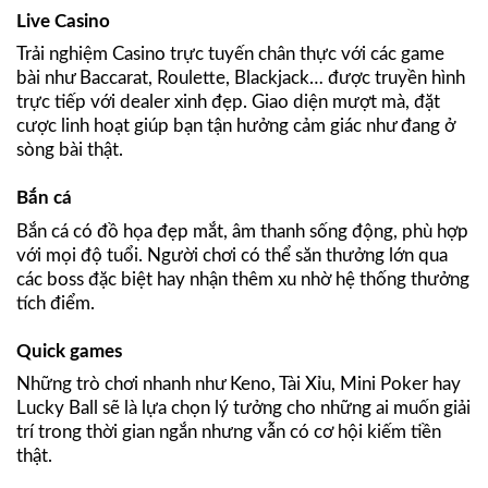
Live Casino
Trải nghiệm Casino trực tuyến chân thực với các game
bài như Baccarat, Roulette, Blackjack… được truyền hình
trực tiếp với dealer xinh đẹp. Giao diện mượt mà, đặt
cược linh hoạt giúp bạn tận hưởng cảm giác như đang ở
sòng bài thật.
Bắn cá
Bắn cá có đồ họa đẹp mắt, âm thanh sống động, phù hợp
với mọi độ tuổi. Người chơi có thể săn thưởng lớn qua
các boss đặc biệt hay nhận thêm xu nhờ hệ thống thưởng
tích điểm.
Quick games
Những trò chơi nhanh như Keno, Tài Xỉu, Mini Poker hay
Lucky Ball sẽ là lựa chọn lý tưởng cho những ai muốn giải
trí trong thời gian ngắn nhưng vẫn có cơ hội kiếm tiền
thật.