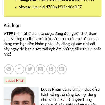
Skype:
live:.cid.d700a4f02b484037.
Kết luận
VT999
là một địa chỉ cá cược đáng để người chơi tham
gia. Những ưu thế vượt trội, sản phẩm cá cược đỉnh cao
đang chờ bạn đến khám phá. Hãy đăng ký vào nhà cái
này ngay để bạn được trải nghiệm những điều thú vị nhất
nhé!
Lucas Phan
Lucas Phan
đang là giám đốc điều
hành và người sáng tạo nội dung
cho website
/
– Chuyên trang
review và cập nhật thông tin các