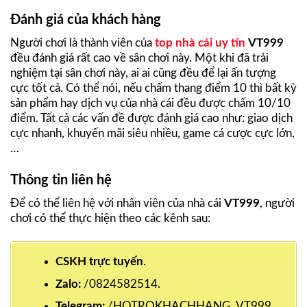
Đánh giá của khách hàng
Người chơi là thành viên của
top nhà cái uy tín
VT999
đều đánh giá rất cao về sân chơi này. Một khi đã trải
nghiệm tại sân chơi này, ai ai cũng đều để lại ấn tượng
cực tốt cả. Có thể nói, nếu chấm thang điểm 10 thì bất kỳ
sản phẩm hay dịch vụ của nhà cái đều được chấm 10/10
điểm. Tất cả các vấn đề được đánh giá cao như: giao dịch
cực nhanh, khuyến mãi siêu nhiều, game cá cược cực lớn,
…
Thông tin liên hệ
Để có thể liên hệ với nhân viên của nhà cái
VT999
, người
chơi có thể thực hiện theo các kênh sau:
CSKH trực tuyến
.
Zalo:
/0824582514.
Telegram:
/HOTROKHACHHANG_VT999.