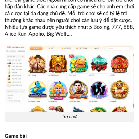
hấp dẫn khác. Các nhà cung cấp game sẽ cho anh em chơi
cá cược tại đa dạng chủ đề. Mỗi trò chơi sẽ có tỷ lệ trả
thưởng khác nhau nên người chơi cần lưu ý để đặt cược.
Nhiều tựa game được yêu thích như: 5 Boxing, 777, 888,
Alice Run, Apolio, Big Wolf,…
Trò chơi
Game bài