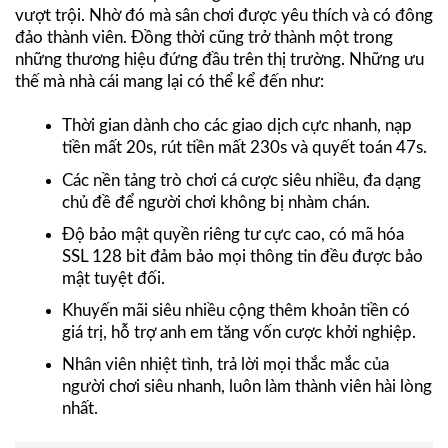
vượt trội. Nhờ đó mà sân chơi được yêu thích và có đông
đảo thành viên. Đồng thời cũng trở thành một trong
những thương hiệu đứng đầu trên thị trường. Những ưu
thế mà nhà cái mang lại có thể kể đến như:
Thời gian dành cho các giao dịch cực nhanh, nạp
tiền mất 20s, rút tiền mất 230s và quyết toán 47s.
Các nền tảng trò chơi cá cược siêu nhiều, đa dạng
chủ đề để người chơi không bị nhàm chán.
Độ bảo mật quyền riêng tư cực cao, có mã hóa
SSL 128 bit đảm bảo mọi thông tin đều được bảo
mật tuyệt đối.
Khuyến mãi siêu nhiều cộng thêm khoản tiền có
giá trị, hỗ trợ anh em tăng vốn cược khởi nghiệp.
Nhân viên nhiệt tình, trả lời mọi thắc mắc của
người chơi siêu nhanh, luôn làm thành viên hài lòng
nhất.