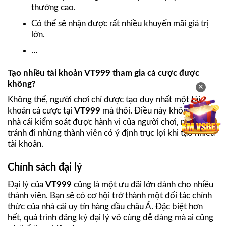
thưởng cao.
Có thể sẽ nhận được rất nhiều khuyến mãi giá trị
lớn.
…
Tạo nhiều tài khoản VT999 tham gia cá cược được
không?
✕
Không thể, người chơi chỉ được tạo duy nhất một tài
khoản cá cược tại
VT999
mà thôi. Điều này không chỉ để
nhà cái kiểm soát được hành vi của người chơi, mà còn
tránh đi những thành viên có ý định trục lợi khi tạo nhiều
tài khoản.
Chính sách đại lý
Đại lý của
VT999
cũng là một ưu đãi lớn dành cho nhiều
thành viên. Bạn sẽ có cơ hội trở thành một đối tác chính
thức của nhà cái uy tín hàng đầu châu Á. Đặc biệt hơn
hết, quá trình đăng ký đại lý vô cùng dễ dàng mà ai cũng