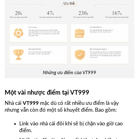
Những ưu điểm của VT999
Một vài nhược điểm tại VT999
Nhà cái
VT999
mặc dù có rất nhiều ưu điểm là vậy
nhưng vẫn còn đó một số khuyết điểm. Bao gồm:
Link vào nhà cái đôi khi sẽ bị chặn vào giờ cao
điểm.