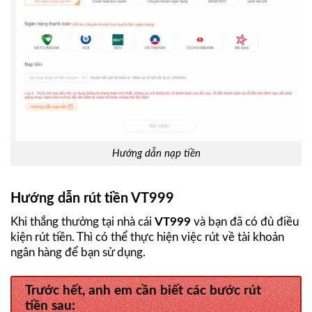
Hướng dẫn nạp tiền
Hướng dẫn rút tiền VT999
Khi thắng thưởng tại nhà cái
VT999
và bạn đã có đủ điều
kiện rút tiền. Thì có thể thực hiện việc rút về tài khoản
ngân hàng để bạn sử dụng.
Trước hết, anh em cần biết các bước rút
tiền sau: