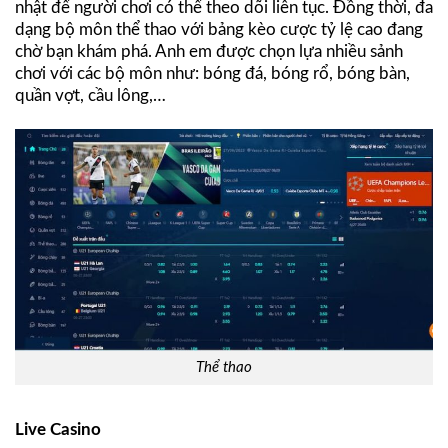
nhật để người chơi có thể theo dõi liên tục. Đồng thời, đa
dạng bộ môn thể thao với bảng kèo cược tỷ lệ cao đang
chờ bạn khám phá. Anh em được chọn lựa nhiều sảnh
chơi với các bộ môn như: bóng đá, bóng rổ, bóng bàn,
quần vợt, cầu lông,…
Thể thao
Live Casino