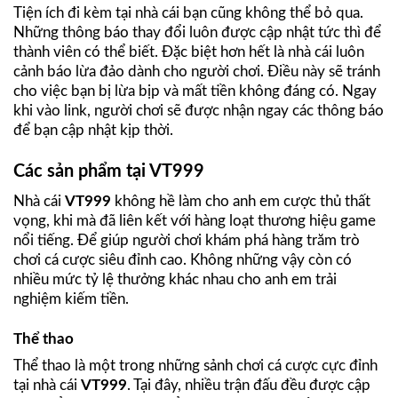
Tiện ích đi kèm tại nhà cái bạn cũng không thể bỏ qua.
Những thông báo thay đổi luôn được cập nhật tức thì để
thành viên có thể biết. Đặc biệt hơn hết là nhà cái luôn
cảnh báo lừa đảo dành cho người chơi. Điều này sẽ tránh
cho việc bạn bị lừa bịp và mất tiền không đáng có. Ngay
khi vào link, người chơi sẽ được nhận ngay các thông báo
để bạn cập nhật kịp thời.
Các sản phẩm tại VT999
Nhà cái
VT999
không hề làm cho anh em cược thủ thất
vọng, khi mà đã liên kết với hàng loạt thương hiệu game
nổi tiếng. Để giúp người chơi khám phá hàng trăm trò
chơi cá cược siêu đỉnh cao. Không những vậy còn có
nhiều mức tỷ lệ thưởng khác nhau cho anh em trải
nghiệm kiếm tiền.
Thể thao
Thể thao là một trong những sảnh chơi cá cược cực đỉnh
tại nhà cái
VT999
. Tại đây, nhiều trận đấu đều được cập