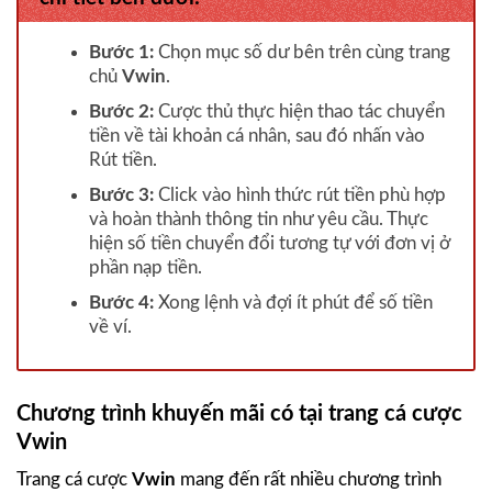
Bước 1:
Chọn mục số dư bên trên cùng trang
chủ
Vwin
.
Bước 2:
Cược thủ thực hiện thao tác chuyển
tiền về tài khoản cá nhân, sau đó nhấn vào
Rút tiền.
Bước 3:
Click vào hình thức rút tiền phù hợp
và hoàn thành thông tin như yêu cầu. Thực
hiện số tiền chuyển đổi tương tự với đơn vị ở
phần nạp tiền.
Bước 4:
Xong lệnh và đợi ít phút để số tiền
về ví.
Chương trình khuyến mãi có tại trang cá cược
Vwin
Trang cá cược
Vwin
mang đến rất nhiều chương trình