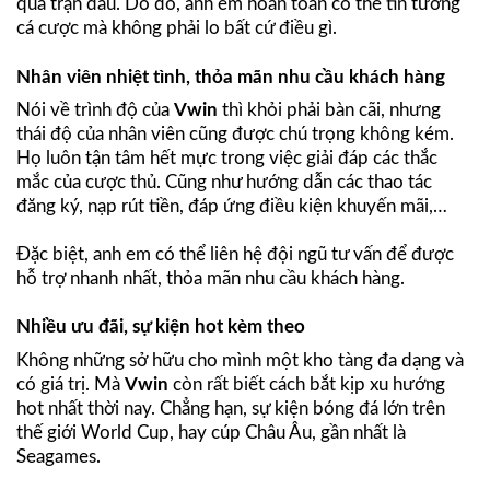
quả trận đấu. Do đó, anh em hoàn toàn có thể tin tưởng
cá cược mà không phải lo bất cứ điều gì.
Nhân viên nhiệt tình, thỏa mãn nhu cầu khách hàng
Nói về trình độ của
Vwin
thì khỏi phải bàn cãi, nhưng
thái độ của nhân viên cũng được chú trọng không kém.
Họ luôn tận tâm hết mực trong việc giải đáp các thắc
mắc của cược thủ. Cũng như hướng dẫn các thao tác
đăng ký, nạp rút tiền, đáp ứng điều kiện khuyến mãi,…
Đặc biệt, anh em có thể liên hệ đội ngũ tư vấn để được
hỗ trợ nhanh nhất, thỏa mãn nhu cầu khách hàng.
Nhiều ưu đãi, sự kiện hot kèm theo
Không những sở hữu cho mình một kho tàng đa dạng và
có giá trị. Mà
Vwin
còn rất biết cách bắt kịp xu hướng
hot nhất thời nay. Chẳng hạn, sự kiện bóng đá lớn trên
thế giới World Cup, hay cúp Châu Âu, gần nhất là
Seagames.