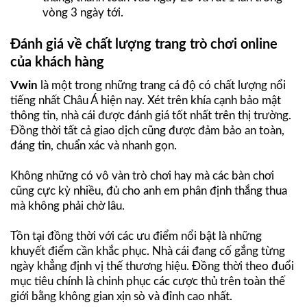
vòng 3 ngày tới.
Đánh giá về chất lượng trang trò chơi online
của khách hàng
Vwin
là một trong những trang cá độ có chất lượng nổi
tiếng nhất Châu Á hiện nay. Xét trên khía cạnh bảo mật
thông tin, nhà cái được đánh giá tốt nhất trên thị trường.
Đồng thời tất cả giao dịch cũng được đảm bảo an toàn,
đáng tin, chuẩn xác và nhanh gọn.
Không những có vô vàn trò chơi hay mà các bàn chơi
cũng cực kỳ nhiều, đủ cho anh em phân định thắng thua
mà không phải chờ lâu.
Tồn tại đồng thời với các ưu điểm nổi bật là những
khuyết điểm cần khắc phục. Nhà cái đang cố gắng từng
ngày khẳng định vị thế thương hiệu. Đồng thời theo đuổi
mục tiêu chính là chinh phục các cược thủ trên toàn thế
giới bằng không gian xịn sò và đỉnh cao nhất.