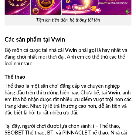
Tiện ích tiên tiến, hệ thống tối tân
Các sản phẩm tại Vwin
Bộ môn cá cược tại nhà cái
Vwin
phải gọi là hay nhất và
đáng chơi nhất mọi thời đại. Anh em có thể thử các thể
loại như sau:
Thể thao
Thể thao là một sân chơi đẳng cấp và chuyên nghiệp
hàng đầu trên thị trường hiện nay. Chưa kể, tại
Vwin
, anh
em tha hồ nhận được rất nhiều ưu điểm vượt trội hơn các
trang khác. Như: tỷ lệ trả thưởng cao hơn, dễ ăn tiền và
đặc biệt là hội tụ rất nhiều ưu đãi.
Tại đây, người chơi được lựa chọn sảnh: i – Thể thao,
SBOBET Thể thao, BTi và PINNACLE Thể thao. Nhà cái