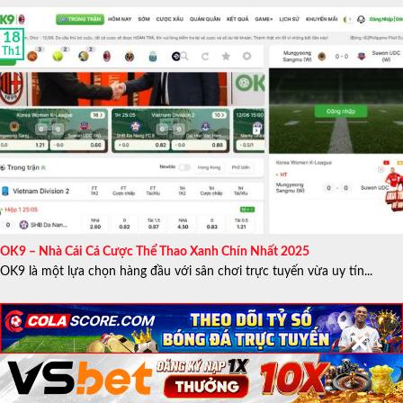
Giới tính: Nam
Quê quán: TP. Hồ Chí Minh
18
Th1
Địa chỉ hiện tại: 98/5C Phan Văn Hân, Phường 17,
Bình Thạnh, Thành phố Hồ Chí Minh, Việt Nam.
Trình độ học vấn: Đại học
Số điện thoại liên hệ: 0911 733 756
Lucas Phan
từng học và tốt nghiệp loại giỏi tại trường
Đại học Hoa Sen chuyên ngành ngôn ngữ Anh.
Anh có niềm đam mê sâu sắc với các môn thể thao, đặc
OK9 – Nhà Cái Cá Cược Thể Thao Xanh Chín Nhất 2025
biệt là bóng đá. Từ đó đã khiến anh có động lực tìm hiểu
OK9 là một lựa chọn hàng đầu với sân chơi trực tuyến vừa uy tín...
chi tiết thông tin về chúng, ban đầu anh tìm hiểu về luật
chơi và các nhà cái uy tín.
×
×
×
Sau 1 thời gian tìm hiểu thì anh nhận thấy rằng không
phải nhà cái nào cũng uy tín như những gì mà họ quảng
22
Th11
cáo và không muốn những người chơi khác bị lừa nên
anh cùng các bạn của mình đã lập thành một team chuyên