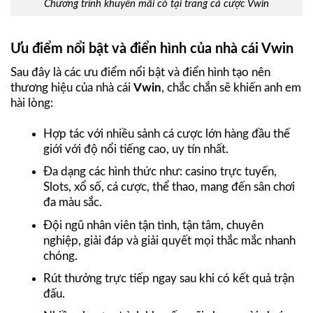
Chương trình khuyến mãi có tại trang cá cược Vwin
Ưu điểm nổi bật và điển hình của nhà cái Vwin
Sau đây là các ưu điểm nổi bật và điển hình tạo nên
thương hiệu của nhà cái
Vwin
, chắc chắn sẽ khiến anh em
hài lòng:
Hợp tác với nhiều sảnh cá cược lớn hàng đầu thế
giới với độ nổi tiếng cao, uy tín nhất.
Đa dạng các hình thức như: casino trực tuyến,
Slots, xổ số, cá cược, thể thao, mang đến sân chơi
đa màu sắc.
Đội ngũ nhân viên tận tình, tận tâm, chuyên
nghiệp, giải đáp và giải quyết mọi thắc mắc nhanh
chóng.
Rút thưởng trực tiếp ngay sau khi có kết quả trận
đấu.