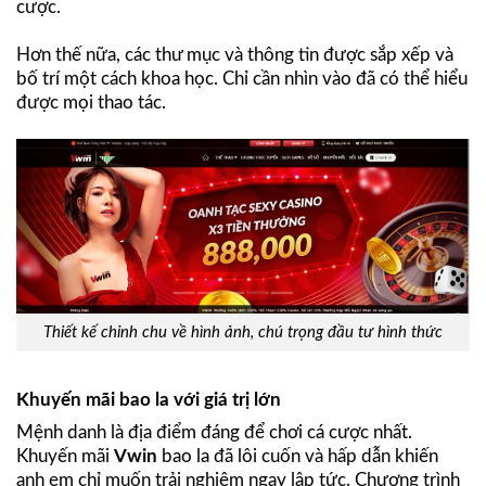
cược.
Hơn thế nữa, các thư mục và thông tin được sắp xếp và
bố trí một cách khoa học. Chỉ cần nhìn vào đã có thể hiểu
được mọi thao tác.
Thiết kế chỉnh chu về hình ảnh, chú trọng đầu tư hình thức
Khuyến mãi bao la với giá trị lớn
Mệnh danh là địa điểm đáng để chơi cá cược nhất.
Khuyến mãi
Vwin
bao la đã lôi cuốn và hấp dẫn khiến
anh em chỉ muốn trải nghiệm ngay lập tức. Chương trình