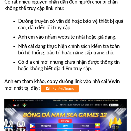
Có rất nhiều nguyên nhân dẫn đến người chơi bị chặn
không thể truy cập link như:
Đường truyền có vấn đề hoặc bảo vệ thiết bị quá
cao, dẫn đến lỗi truy cập.
Anh em vào nhầm website nhái hoặc giả dạng.
Nhà cái đang thực hiện chính sách kiểm tra toàn
bộ hệ thống, bảo trì hoặc nâng cấp trang chủ.
Có địa chỉ mới nhưng chưa nhận được thông tin
hoặc không biết địa điểm truy cập.
Anh em tham khảo, copy đường link vào nhà cái
Vwin
mới nhất tại đây:
/vn/vi/home