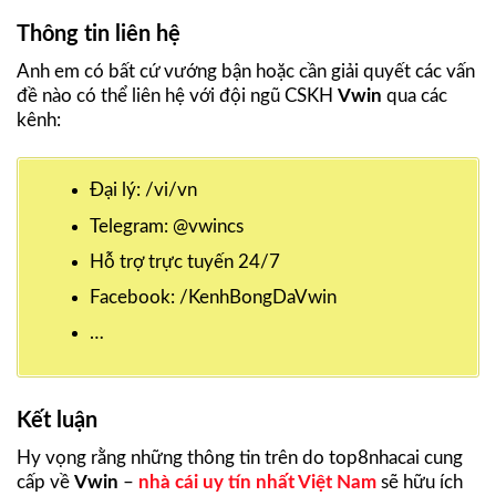
Thông tin liên hệ
Anh em có bất cứ vướng bận hoặc cần giải quyết các vấn
đề nào có thể liên hệ với đội ngũ CSKH
Vwin
qua các
kênh:
Đại lý: /vi/vn
Telegram: @vwincs
Hỗ trợ trực tuyến 24/7
Facebook: /KenhBongDaVwin
…
Kết luận
Hy vọng rằng những thông tin trên do top8nhacai cung
cấp về
Vwin
–
nhà cái uy tín nhất Việt Nam
sẽ hữu ích