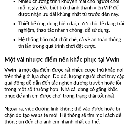
Nhiều chương trình khuyến mãi cho người chơi
mỗi ngày. Đặc biệt trở thành thành viên VIP để
được nhận ưu đãi khủng nhất từ trước đến nay.
Thiết kế ứng dụng hiện đại, cược thủ dễ dàng trải
nghiệm, thao tác nhanh chóng, dễ sử dụng.
Hệ thống bảo mật chặt chẽ, cả về an toàn thông
tin lẫn trong quá trình chơi đặt cược.
Một vài nhược điểm nên khắc phục tại Vwin
Vwin
là một địa điểm được rất nhiều cược thủ khắp nơi
trên thế giới lựa chọn. Do đó, lượng người chơi truy cập
quá đông dễ dẫn đến tắc nghẽn đường truyền hoặc lỗi
trong một số trường hợp. Nhà cái đang cố gắng khắc
phục để anh em được chơi trong trạng thái tốt nhất.
Ngoài ra, việc đường link không thể vào được hoặc bị
chặn do tạo website mới. Hệ thống sẽ tìm mọi cách để
thông tin đến cho anh em nhanh nhất có thể.