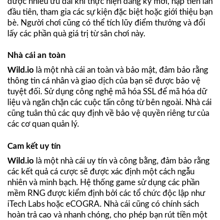
được nhiều ưu đãi khi thực hiện đăng ký mới, nạp tiền lần
đầu tiên, tham gia các sự kiện đặc biệt hoặc giới thiệu bạn
bè. Người chơi cũng có thể tích lũy điểm thưởng và đổi
lấy các phần quà giá trị từ sân chơi này.
Nhà cái an toàn
Wild.io
là một nhà cái an toàn và bảo mật, đảm bảo rằng
thông tin cá nhân và giao dịch của bạn sẽ được bảo vệ
tuyệt đối. Sử dụng công nghệ mã hóa SSL để mã hóa dữ
liệu và ngăn chặn các cuộc tấn công từ bên ngoài. Nhà cái
cũng tuân thủ các quy định về bảo vệ quyền riêng tư của
các cơ quan quản lý.
Cam kết uy tín
Wild.io
là một nhà cái uy tín và công bằng, đảm bảo rằng
các kết quả cá cược sẽ được xác định một cách ngẫu
nhiên và minh bạch. Hệ thống game sử dụng các phần
mềm RNG được kiểm định bởi các tổ chức độc lập như
iTech Labs hoặc eCOGRA. Nhà cái cũng có chính sách
hoàn trả cao và nhanh chóng, cho phép bạn rút tiền một