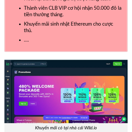
Thành viên CLB VIP cơ hội nhận 50.000 đô la
tiền thưởng tháng.
Khuyến mãi sinh nhật Ethereum cho cược
thủ.
….
Khuyến mãi có tại nhà cái Wild.io