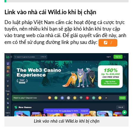
Link vào nhà cái Wild.io khi bị chặn
Do luật pháp Việt Nam cấm các hoạt động cá cược trực
tuyến, nên nhiều khi bạn sẽ gặp khó khăn khi truy cập
vào trang web của nhà cái. Để giải quyết vấn đề này, anh
em có thể sử dụng đường link phụ sau đây:
/
Link vào nhà cái Wild.io khi bị chặn