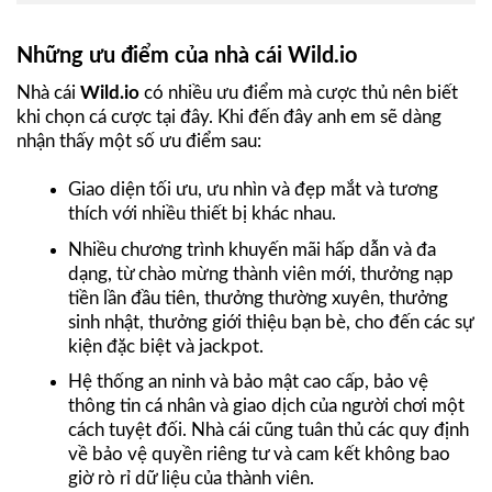
Những ưu điểm của nhà cái Wild.io
Nhà cái
Wild.io
có nhiều ưu điểm mà cược thủ nên biết
khi chọn cá cược tại đây. Khi đến đây anh em sẽ dàng
nhận thấy một số ưu điểm sau:
Giao diện tối ưu, ưu nhìn và đẹp mắt và tương
thích với nhiều thiết bị khác nhau.
Nhiều chương trình khuyến mãi hấp dẫn và đa
dạng, từ chào mừng thành viên mới, thưởng nạp
tiền lần đầu tiên, thưởng thường xuyên, thưởng
sinh nhật, thưởng giới thiệu bạn bè, cho đến các sự
kiện đặc biệt và jackpot.
Hệ thống an ninh và bảo mật cao cấp, bảo vệ
thông tin cá nhân và giao dịch của người chơi một
cách tuyệt đối. Nhà cái cũng tuân thủ các quy định
về bảo vệ quyền riêng tư và cam kết không bao
giờ rò rỉ dữ liệu của thành viên.