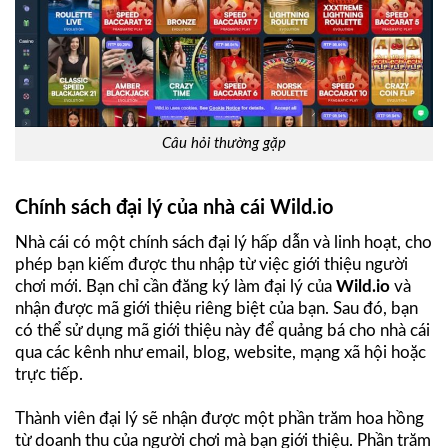
Câu hỏi thường gặp
Chính sách đại lý của nhà cái Wild.io
Nhà cái có một chính sách đại lý hấp dẫn và linh hoạt, cho
phép bạn kiếm được thu nhập từ việc giới thiệu người
chơi mới. Bạn chỉ cần đăng ký làm đại lý của
Wild.io
và
nhận được mã giới thiệu riêng biệt của bạn. Sau đó, bạn
có thể sử dụng mã giới thiệu này để quảng bá cho nhà cái
qua các kênh như email, blog, website, mạng xã hội hoặc
trực tiếp.
Thành viên đại lý sẽ nhận được một phần trăm hoa hồng
từ doanh thu của người chơi mà bạn giới thiệu. Phần trăm