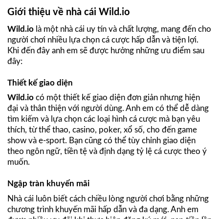
Giới thiệu về nhà cái Wild.io
Wild.io
là một nhà cái uy tín và chất lượng, mang đến cho
người chơi nhiều lựa chọn cá cược hấp dẫn và tiện lợi.
Khi đến đây anh em sẽ được hưởng những ưu điểm sau
đây:
Thiết kế giao diện
Wild.io
có một thiết kế giao diện đơn giản nhưng hiện
đại và thân thiện với người dùng. Anh em có thể dễ dàng
tìm kiếm và lựa chọn các loại hình cá cược mà bạn yêu
thích, từ thể thao, casino, poker, xổ số, cho đến game
show và e-sport. Bạn cũng có thể tùy chỉnh giao diện
theo ngôn ngữ, tiền tệ và định dạng tỷ lệ cá cược theo ý
muốn.
Ngập tràn khuyến mãi
Nhà cái luôn biết cách chiều lòng người chơi bằng những
chương trình khuyến mãi hấp dẫn và đa dạng. Anh em