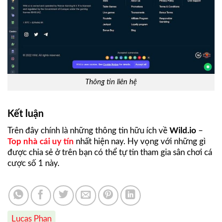
Thông tin liên hệ
Kết luận
Trên đây chính là những thông tin hữu ích về
Wild.io
–
Top nhà cái uy tín
nhất hiện nay. Hy vọng với những gì
được chia sẻ ở trên bạn có thể tự tin tham gia sân chơi cá
cược số 1 này.
Lucas Phan