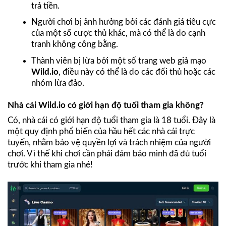
trả tiền.
Người chơi bị ảnh hưởng bởi các đánh giá tiêu cực
của một số cược thủ khác, mà có thể là do cạnh
tranh không công bằng.
Thành viên bị lừa bởi một số trang web giả mạo
Wild.io
, điều này có thể là do các đối thủ hoặc các
nhóm lừa đảo.
Nhà cái Wild.io có giới hạn độ tuổi tham gia không?
Có, nhà cái có giới hạn độ tuổi tham gia là 18 tuổi. Đây là
một quy định phổ biến của hầu hết các nhà cái trực
tuyến, nhằm bảo vệ quyền lợi và trách nhiệm của người
chơi. Vì thế khi chơi cần phải đảm bảo mình đã đủ tuổi
trước khi tham gia nhé!