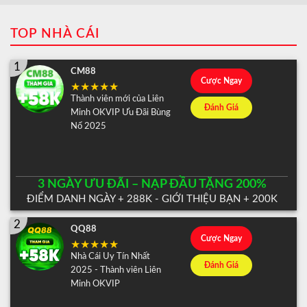
TOP NHÀ CÁI
1
CM88
Cược Ngay
Thành viên mới của Liên
Đánh Giá
Minh OKVIP Ưu Đãi Bùng
Nổ 2025
3 NGÀY ƯU ĐÃI – NẠP ĐẦU TẶNG 200%
ĐIỂM DANH NGÀY + 288K - GIỚI THIỆU BẠN + 200K
2
QQ88
Cược Ngay
Nhà Cái Uy Tín Nhất
Đánh Giá
2025 - Thành viên Liên
Minh OKVIP