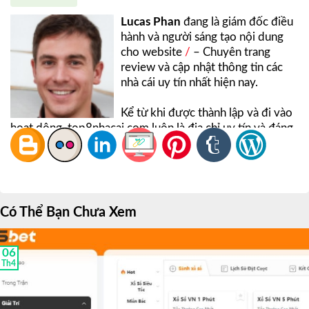
Lucas Phan
đang là giám đốc điều
hành và người sáng tạo nội dung
cho website
/
– Chuyên trang
review và cập nhật thông tin các
nhà cái uy tín nhất hiện nay.
Kể từ khi được thành lập và đi vào
hoạt dộng, top8nhacai.com luôn là địa chỉ uy tín và đáng
tin cậy nên được nhiều cược thủ tin tưởng và ủng hộ.
Ngoài việc cung cấp và cập nhật những thông tin hữu ích
liên quan đến các nhà cái, trang web còn thường xuyên
thực hiện nhiều bài review, đánh giá các nhà cái uy tín
giúp chơi có thêm nhiều thông tin hữu ích trước khi tham
Có Thể Bạn Chưa Xem
gia trải nghiệm các sản phẩm giải trí tại nhà cái.
Lucas Phan
hiện đang là nhân vật giữ vai trò sáng tạo nội
06
dung chính tại top8nhacai.com. Anh có hơn 10 năm kinh
Th4
nghiệm trong việc nghiên cứu và viết bài đánh giá nhà
cái. Hiện tại, team content tại top8nhacai.com đã có hơn