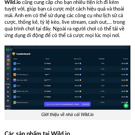
Wild.io
cũng cung cấp cho bạn nhiều tiện ích đi kèm
tuyệt vời, giúp bạn cá cược một cách hiệu quả và thoải
mái. Anh em có thể sử dụng các công cụ như lịch sử cá
cược, thống kê, tỷ lệ kèo, live stream, cash out,… trong
quá trình chơi tại đây. Ngoài ra người chơi có thể tải về
ứng dụng di động để có thể cá cược mọi lúc mọi nơi.
Giới thiệu về nhà cái Wild.io
Các sản phẩm tại Wild.io